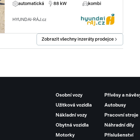
automatická
88 kW
kombi
HYUNDAI-RÁJ.cz
Zobrazit všechny inzeráty prodejce
Osobní vozy
Přívěsy a návěs
Užitková vozidla
Autobusy
Nákladní vozy
Pracovní stroje
Obytná vozidla
Náhradní díly
Motorky
Příslušenství