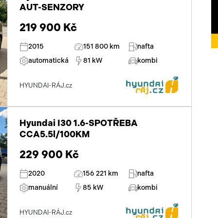
AUT-SENZORY
dělená zadní sedadla
219 900 Kč
parkovací senzory zadní
2015
151 800 km
nafta
automatická
posilovač řízení
81 kW
kombi
stabilizace podvozku (ESP)
HYUNDAI-RÁJ.cz
protiprokluzový systém kol (ASR)
ABS
Hyundai I30 1.6-SPOTŘEBA
CCA5.5l/100KM
tempomat
229 900 Kč
venkovní teploměr
2020
156 221 km
nafta
AUX
manuální
85 kW
kombi
CD přehrávač
HYUNDAI-RÁJ.cz