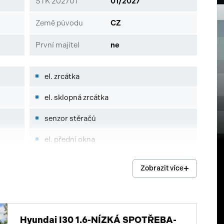
STK 202701
01/2027
Země původu
CZ
První majitel
ne
el. zrcátka
el. sklopná zrcátka
senzor stěračů
el. přední okna
el. okna
Zobrazit více
tónovaná skla
dvouzónová klimatizace
Hyundai I30 1.6-NÍZKÁ SPOTŘEBA-
centrál dálkový