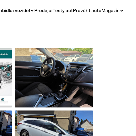
abídka vozidel
Prodejci
Testy aut
Prověřit auto
Magazín
Novinky
vá
Rady a tipy
ní
Nové modely
á
Ojetiny
y
Auto a život
y a návěsy
Videa
sy
í stroje
í díly