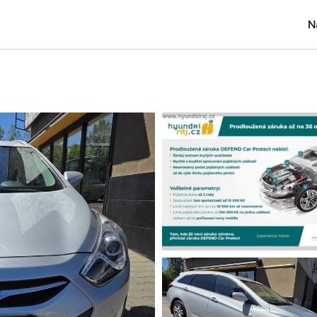
N
Osobní
Užitko
Náklad
Obytn
Motork
Přívěs
Autobu
Pracovn
Náhradn