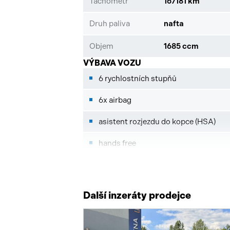
Tachometr
167181 km
Druh paliva
nafta
Objem
1685 ccm
VÝBAVA VOZU
6 rychlostních stupňů
6x airbag
asistent rozjezdu do kopce (HSA)
hands free
imobilizér
centrální zamykání
Další inzeráty prodejce
deaktivace airbagu spolujezdce
vyhřívaný volant