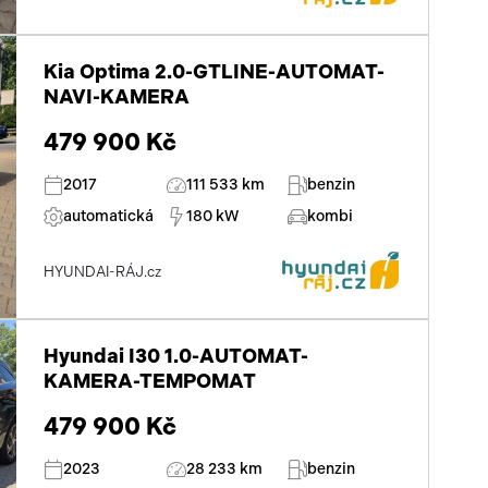
aut. klimatizace
hlasové ovládání palubního počítače
Kia Optima 2.0-GTLINE-AUTOMAT-
NAVI-KAMERA
střešní nosič
479 900 Kč
senzor světel
2017
111 533 km
benzin
parkovací kamera
automatická
180 kW
kombi
HYUNDAI-RÁJ.cz
Hyundai I30 1.0-AUTOMAT-
KAMERA-TEMPOMAT
479 900 Kč
2023
28 233 km
benzin