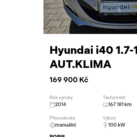
Hyundai i40 1.
AUT.KLIMA
169 900 Kč
Rok výroby
Tachometr
2014
167 181 km
Převodovka
Výkon
manuální
100 kW
POPIS