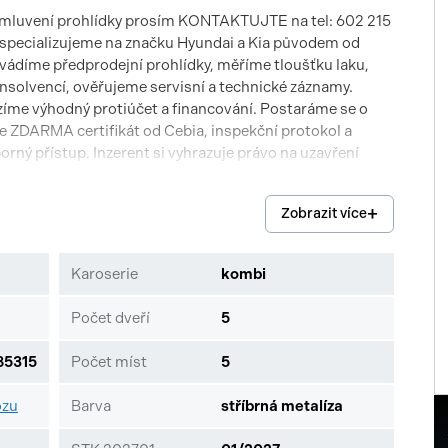
omluvení prohlídky prosím KONTAKTUJTE na tel: 602 215
e specializujeme na značku Hyundai a Kia původem od
vádíme předprodejní prohlídky, měříme tloušťku laku,
insolvencí, ověřujeme servisní a technické záznamy.
zíme výhodný protiúčet a financování. Postaráme se o
te ZDARMA certifikát od Cebia, inspekční protokol a
rný přístup. Inzerent si vyhrazuje právo na uzavření
Zobrazit více
Karoserie
kombi
Počet dveří
5
5315
Počet míst
5
ozu
Barva
stříbrná metalíza