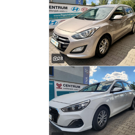
alarm
vnitřní teploměr
aut. zabrzdění v kopci
samostmívací zrcátka
28
airbag řidiče
bluetooth
palubní počítač
USB
autorádio
multifunkční volant