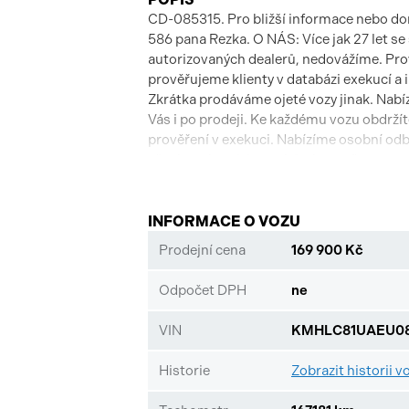
CD-085315. Pro bližší informace nebo d
586 pana Rezka. O NÁS: Více jak 27 let s
autorizovaných dealerů, nedovážíme. Pro
prověřujeme klienty v databázi exekucí a 
Zkrátka prodáváme ojeté vozy jinak. Nabí
Vás i po prodeji. Ke každému vozu obdrží
prověření v exekuci. Nabízíme osobní odbo
všech smluvních vztahů písemně.
INFORMACE O VOZU
Prodejní cena
169 900 Kč
Odpočet DPH
ne
VIN
KMHLC81UAEU08
Historie
Zobrazit historii v