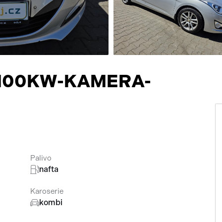
Přísluš
7-100KW-KAMERA-
Palivo
nafta
Karoserie
kombi