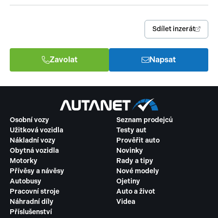
Sdílet inzerát
Zavolat
Napsat
Osobní vozy
Seznam prodejců
Užitková vozidla
Testy aut
Nákladní vozy
Prověřit auto
Obytná vozidla
Novinky
Motorky
Rady a tipy
Přívěsy a návěsy
Nové modely
Autobusy
Ojetiny
Pracovní stroje
Auto a život
Náhradní díly
Videa
Příslušenství