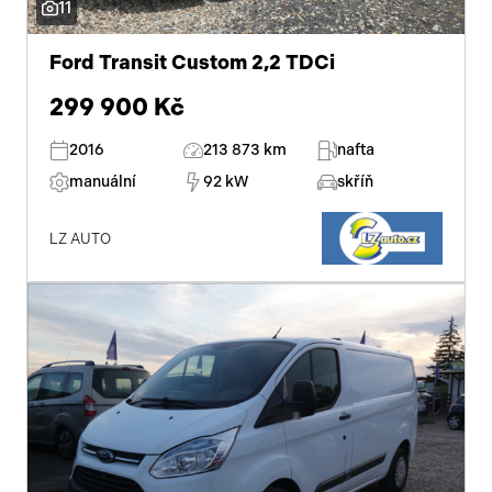
11
Ford Transit Custom 2,2 TDCi
299 900 Kč
2016
213 873 km
nafta
manuální
92 kW
skříň
LZ AUTO