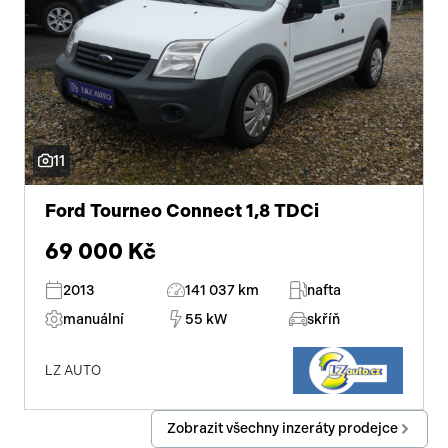
11
Ford Tourneo Connect 1,8 TDCi
69 000 Kč
2013
141 037 km
nafta
manuální
55 kW
skříň
LZ AUTO
Zobrazit všechny inzeráty prodejce