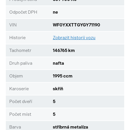
Odpočet DPH
ne
VIN
WF0YXXTTGYGY71190
Historie
Zobrazit historii vozu
Tachometr
146765 km
Druh paliva
nafta
Objem
1995 ccm
Karoserie
skříň
Počet dveří
5
Počet míst
5
Barva
stříbrná metalíza