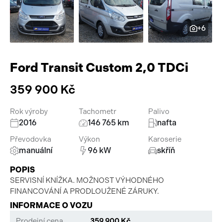
Pracovní stroje
Auto a život
+6
Náhradní díly
Videa
Příslušenství
Ford Transit Custom 2,0 TDCi
359 900 Kč
Rok výroby
Tachometr
Palivo
2016
146 765 km
nafta
Převodovka
Výkon
Karoserie
manuální
96 kW
skříň
POPIS
SERVISNÍ KNÍŽKA. MOŽNOST VÝHODNÉHO
FINANCOVÁNÍ A PRODLOUŽENÉ ZÁRUKY.
INFORMACE O VOZU
Prodejní cena
359 900 Kč