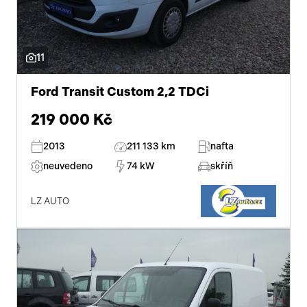
11
Ford Transit Custom 2,2 TDCi
219 000 Kč
2013
211 133 km
nafta
neuvedeno
74 kW
skříň
LZ AUTO