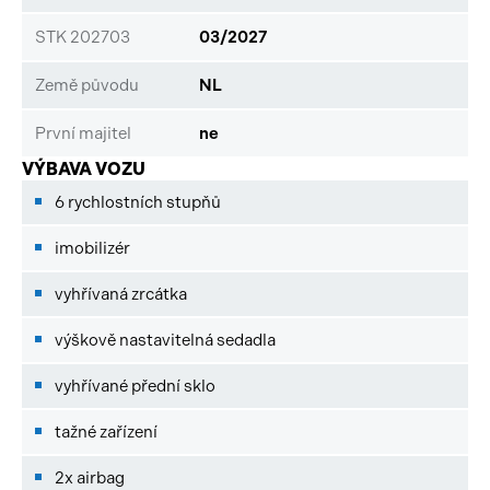
STK 202703
03/2027
Země původu
NL
První majitel
ne
VÝBAVA VOZU
6 rychlostních stupňů
imobilizér
vyhřívaná zrcátka
výškově nastavitelná sedadla
vyhřívané přední sklo
tažné zařízení
2x airbag