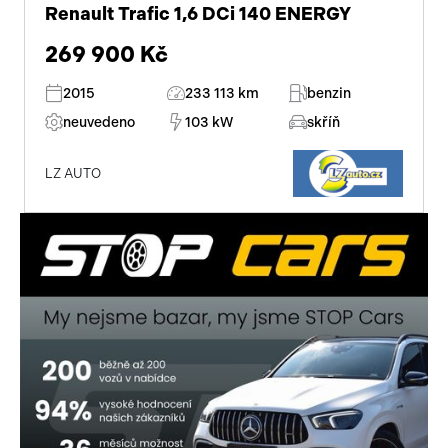
Renault Trafic 1,6 DCi 140 ENERGY
269 900 Kč
2015
233 113 km
benzin
neuvedeno
103 kW
skříň
LZ AUTO