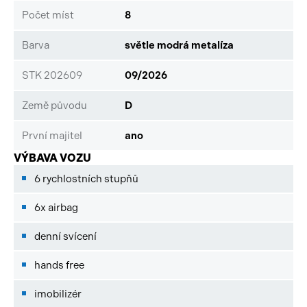
Počet míst
8
Barva
světle modrá metalíza
STK 202609
09/2026
Země původu
D
První majitel
ano
VÝBAVA VOZU
6 rychlostních stupňů
6x airbag
denní svícení
hands free
imobilizér