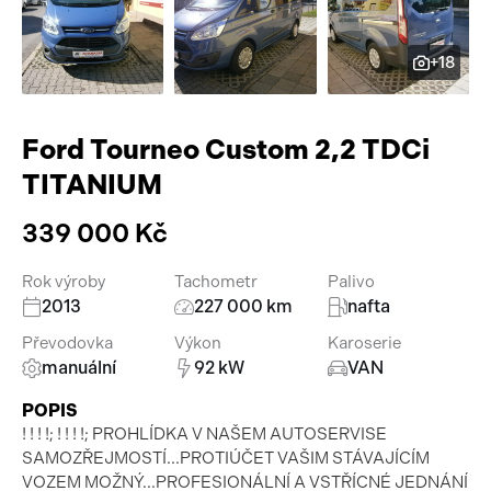
Pracovní stroje
Auto a život
+18
Náhradní díly
Videa
Příslušenství
Ford Tourneo Custom 2,2 TDCi
TITANIUM
339 000 Kč
Rok výroby
Tachometr
Palivo
2013
227 000 km
nafta
Převodovka
Výkon
Karoserie
manuální
92 kW
VAN
POPIS
! ! ! !; ! ! ! !; PROHLÍDKA V NAŠEM AUTOSERVISE
SAMOZŘEJMOSTÍ...PROTIÚČET VAŠIM STÁVAJÍCÍM
VOZEM MOŽNÝ...PROFESIONÁLNÍ A VSTŘÍCNÉ JEDNÁNÍ