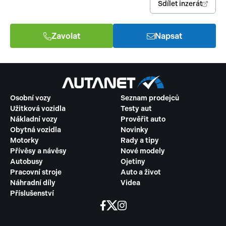
Sdílet inzerát
Zavolat
Napsat
Osobní vozy
Seznam prodejců
Užitková vozidla
Testy aut
Nákladní vozy
Prověřit auto
Obytná vozidla
Novinky
Motorky
Rady a tipy
Přívěsy a návěsy
Nové modely
Autobusy
Ojetiny
Pracovní stroje
Auto a život
Náhradní díly
Videa
Příslušenství