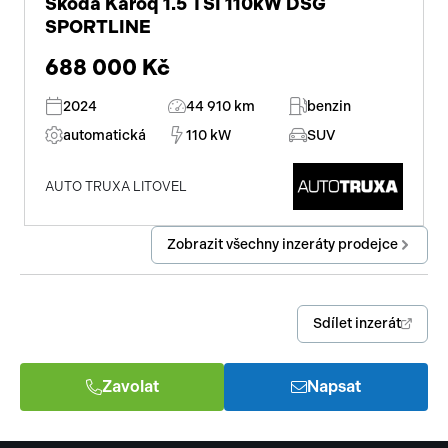
Škoda Karoq 1.5 TSI 110kW DSG
SPORTLINE
688 000 Kč
2024
44 910 km
benzin
automatická
110 kW
SUV
AUTO TRUXA LITOVEL
Zobrazit všechny inzeráty prodejce
Sdílet inzerát
Zavolat
Napsat