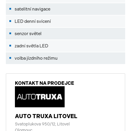
satelitní navigace
LED denní svícení
senzor světel
zadní světla LED
volba jízdního režimu
KONTAKT NA PRODEJCE
AUTO TRUXA LITOVEL
Svatoplukova 950/12, Litovel
Olomouc