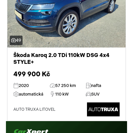
49
Škoda Karoq 2.0 TDi 110kW DSG 4x4
STYLE+
499 900 Kč
2020
57 250 km
nafta
automatická
110 kW
SUV
AUTO TRUXA LITOVEL