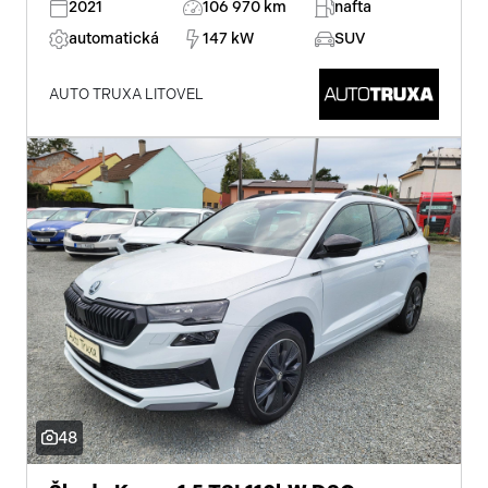
2021
106 970 km
nafta
automatická
147 kW
SUV
AUTO TRUXA LITOVEL
48