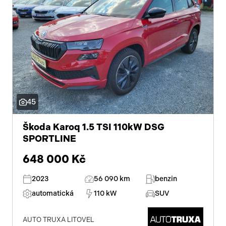
45
Škoda Karoq 1.5 TSI 110kW DSG
SPORTLINE
648 000 Kč
2023
56 090 km
benzin
automatická
110 kW
SUV
AUTO TRUXA LITOVEL