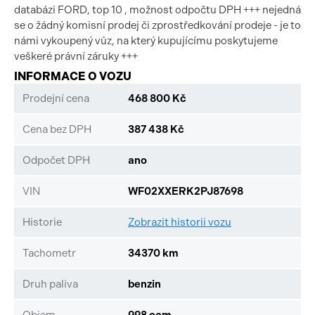
databázi FORD, top 10 , možnost odpočtu DPH +++ nejedná
se o žádný komisní prodej či zprostředkování prodeje - je to
námi vykoupený vůz, na který kupujícímu poskytujeme
veškeré právní záruky +++
INFORMACE O VOZU
Prodejní cena
468 800 Kč
Cena bez DPH
387 438 Kč
Odpočet DPH
ano
VIN
WF02XXERK2PJ87698
Historie
Zobrazit historii vozu
Tachometr
34370 km
Druh paliva
benzin
Objem
998 ccm