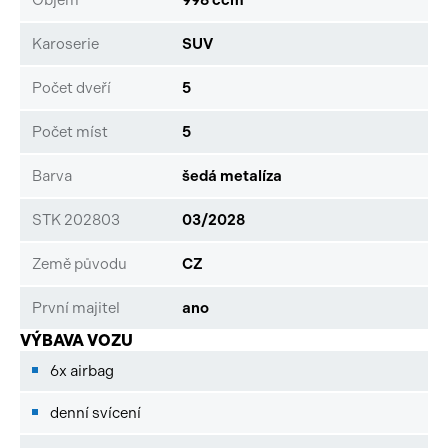
Karoserie
SUV
Počet dveří
5
Počet míst
5
Barva
šedá metalíza
STK 202803
03/2028
Země původu
CZ
První majitel
ano
VÝBAVA VOZU
6x airbag
denní svícení