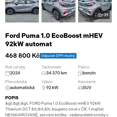
Pracovní stroje
Auto a život
+39
Náhradní díly
Videa
Příslušenství
Ford Puma 1.0 EcoBoost mHEV
92kW automat
468 800 Kč
Odpočet DPH možný
Rok výroby
Tachometr
Palivo
2024
34 370 km
benzin
Převodovka
Výkon
Karoserie
automatická
92 kW
SUV
POPIS
&gt;&gt;&gt; FORD Puma 1.0 EcoBoost mHEV 92kW
Titanium DCT &lt;&lt;&lt; koupeno nové v ČR, 1.majitel,
NEHAVAROVANÉ, servisní knížka - vedena elektronicky v