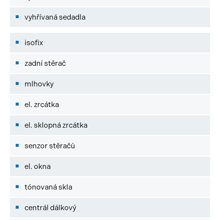
vyhřívaná sedadla
isofix
zadní stěrač
mlhovky
el. zrcátka
el. sklopná zrcátka
senzor stěračů
el. okna
tónovaná skla
centrál dálkový