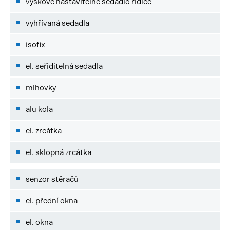
výškově nastavitelné sedadlo řidiče
vyhřívaná sedadla
isofix
el. seřiditelná sedadla
mlhovky
alu kola
el. zrcátka
el. sklopná zrcátka
senzor stěračů
el. přední okna
el. okna