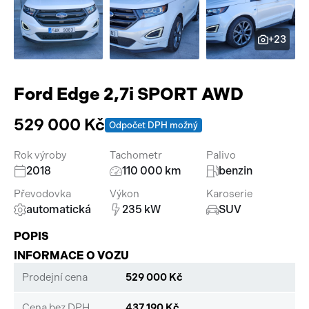
Pracovní stroje
Auto a život
+23
Náhradní díly
Videa
Příslušenství
Ford Edge 2,7i SPORT AWD
529 000 Kč
Odpočet DPH možný
Rok výroby
Tachometr
Palivo
2018
110 000 km
benzin
Převodovka
Výkon
Karoserie
automatická
235 kW
SUV
POPIS
INFORMACE O VOZU
Prodejní cena
529 000 Kč
Cena bez DPH
437 190 Kč