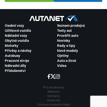
Osobní vozy
Seznam prodejců
Užitková vozidla
Testy aut
Nákladní vozy
Prověřit auto
Obytná vozidla
Novinky
Motorky
Rady a tipy
Přívěsy a návěsy
Nové modely
Autobusy
Ojetiny
Pracovní stroje
Auto a život
Náhradní díly
Videa
Příslušenství
Pro autobazary
Reklama
Kontakty
Soukromí
Ochrana osobních údajů