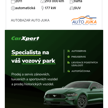
2011
293 000 km
nafta
automatická
177 kW
SUV
AUTOBAZAR AUTO JUKA