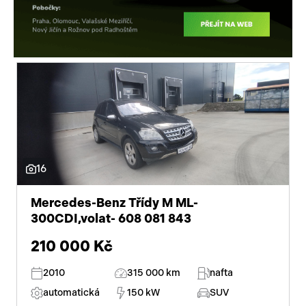
16
Mercedes-Benz Třídy M ML-
300CDI,volat- 608 081 843
210 000 Kč
2010
315 000 km
nafta
automatická
150 kW
SUV