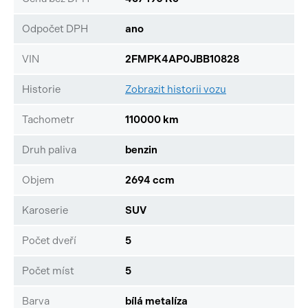
Odpočet DPH
ano
VIN
2FMPK4AP0JBB10828
Historie
Zobrazit historii vozu
Tachometr
110000 km
Druh paliva
benzin
Objem
2694 ccm
Karoserie
SUV
Počet dveří
5
Počet míst
5
Barva
bílá metalíza