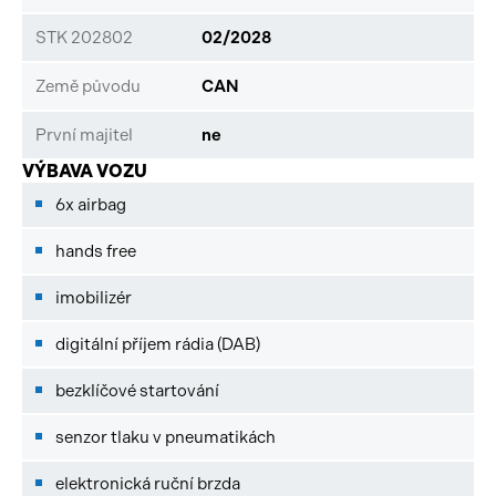
STK 202802
02/2028
Země původu
CAN
První majitel
ne
VÝBAVA VOZU
6x airbag
hands free
imobilizér
digitální příjem rádia (DAB)
bezklíčové startování
senzor tlaku v pneumatikách
elektronická ruční brzda