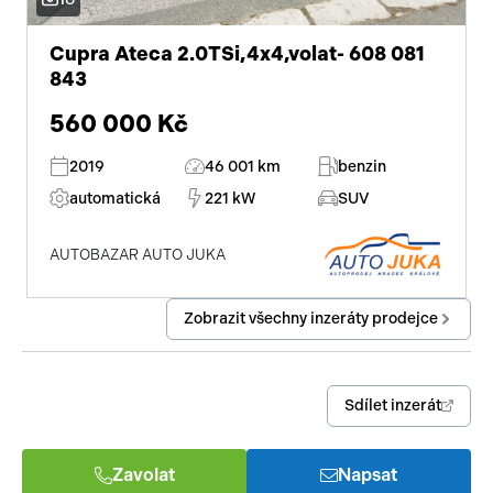
Cupra Ateca 2.0TSi,4x4,volat- 608 081
843
560 000 Kč
2019
46 001 km
benzin
automatická
221 kW
SUV
AUTOBAZAR AUTO JUKA
Zobrazit všechny inzeráty prodejce
Sdílet inzerát
Zavolat
Napsat