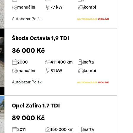
manuální
77 kW
kombi
Autobazar Polák
Škoda Octavia 1,9 TDI
36 000 Kč
2000
411 400 km
nafta
manuální
81 kW
kombi
Autobazar Polák
Opel Zafira 1.7 TDI
89 000 Kč
2011
150 000 km
nafta