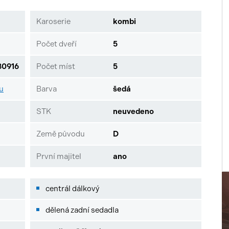
Karoserie
kombi
Počet dveří
5
0916
Počet míst
5
zu
Barva
šedá
STK
neuvedeno
Země původu
D
První majitel
ano
centrál dálkový
dělená zadní sedadla