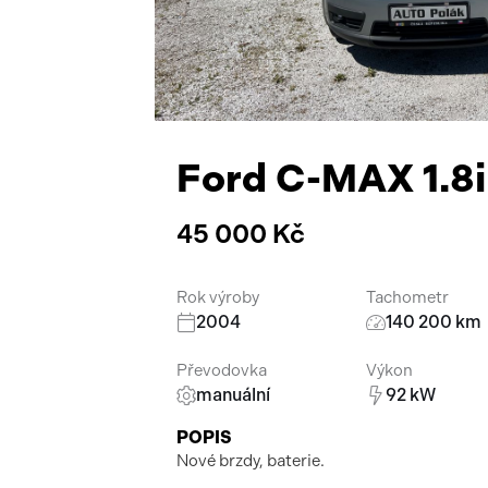
Ford C-MAX 1.8i
45 000 Kč
Rok výroby
Tachometr
2004
140 200 km
Převodovka
Výkon
manuální
92 kW
POPIS
Nové brzdy, baterie.