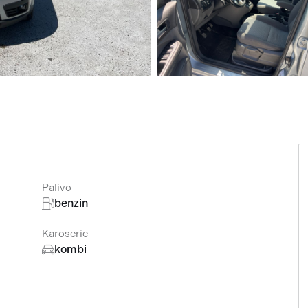
Přísluš
Palivo
benzin
Karoserie
kombi