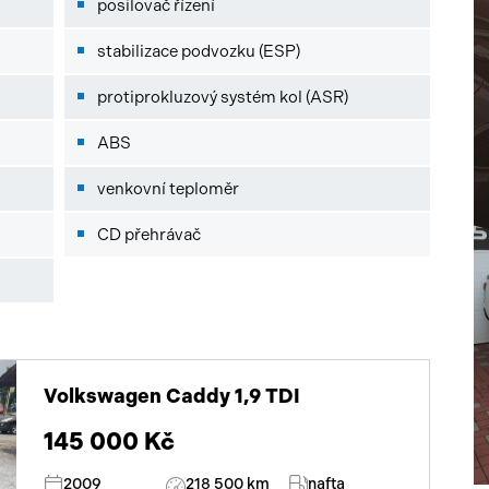
posilovač řízení
stabilizace podvozku (ESP)
protiprokluzový systém kol (ASR)
ABS
venkovní teploměr
CD přehrávač
Volkswagen Caddy 1,9 TDI
145 000 Kč
2009
218 500 km
nafta