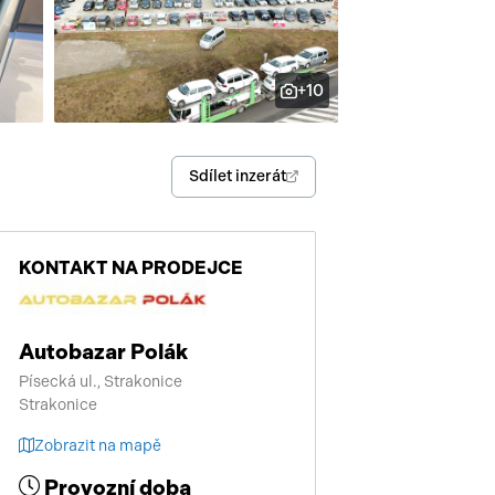
enství
+10
Sdílet inzerát
KONTAKT NA PRODEJCE
Autobazar Polák
Písecká ul., Strakonice
Strakonice
Zobrazit na mapě
Provozní doba