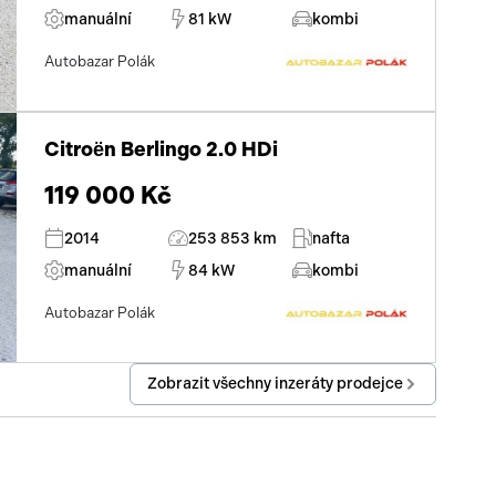
manuální
81 kW
kombi
Autobazar Polák
Citroën Berlingo 2.0 HDi
119 000 Kč
2014
253 853 km
nafta
manuální
84 kW
kombi
Autobazar Polák
Zobrazit všechny inzeráty prodejce