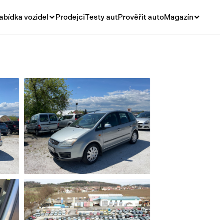
abídka vozidel
Prodejci
Testy aut
Prověřit auto
Magazín
Novinky
vá
Rady a tipy
ní
Nové modely
á
Ojetiny
y
Auto a život
y a návěsy
Videa
sy
í stroje
í díly