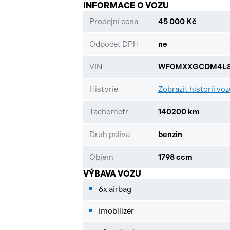
INFORMACE O VOZU
Prodejní cena
45 000 Kč
Odpočet DPH
ne
VIN
WF0MXXGCDM4L8
Historie
Zobrazit historii vo
Tachometr
140200 km
Druh paliva
benzin
Objem
1798 ccm
VÝBAVA VOZU
6x airbag
imobilizér