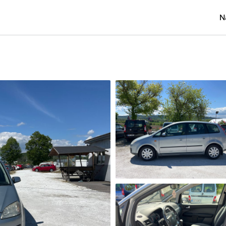
N
Osobní
Užitko
Náklad
Obytn
Motork
Přívěs
Autobu
Pracovn
Náhradn