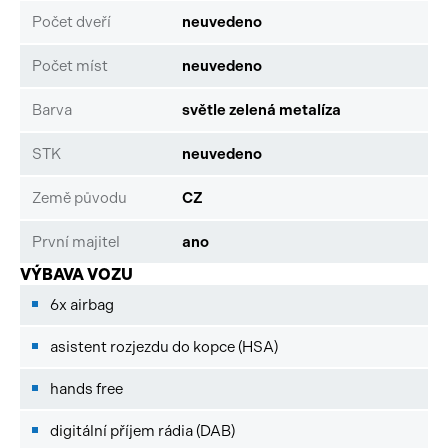
Počet dveří
neuvedeno
Počet míst
neuvedeno
Barva
světle zelená metalíza
STK
neuvedeno
Země původu
CZ
První majitel
ano
VÝBAVA VOZU
6x airbag
asistent rozjezdu do kopce (HSA)
hands free
digitální příjem rádia (DAB)