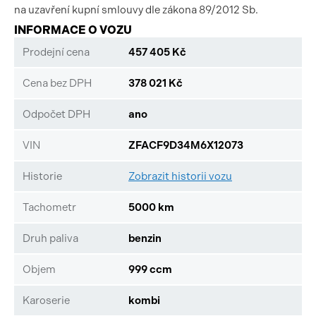
na uzavření kupní smlouvy dle zákona 89/2012 Sb.
INFORMACE O VOZU
Prodejní cena
457 405 Kč
Cena bez DPH
378 021 Kč
Odpočet DPH
ano
VIN
ZFACF9D34M6X12073
Historie
Zobrazit historii vozu
Tachometr
5000 km
Druh paliva
benzin
Objem
999 ccm
Karoserie
kombi