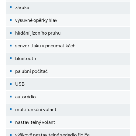
záruka
výsuvné opěrky hlav
hlídání jízdního pruhu
senzor tlaku v pneumatikách
bluetooth
palubní počítač
USB
autorádio
multifunkční volant
nastavitelný volant
výškově nastavitelné sedadlo řidiče