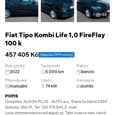
Pracovní stroje
Auto a život
+34
Náhradní díly
Videa
Příslušenství
Fiat Tipo Kombi Life 1,0 FireFlay
100 k
457 405 Kč
Odpočet DPH možný
Rok výroby
Tachometr
Palivo
2022
5 000 km
benzin
Převodovka
Výkon
Karoserie
manuální
74 kW
kombi
POPIS
Umístění: ALGON PLUS - AUTO a.s., Stará Ovčárna 2059
Sokolov 356 01, Tel: 720 975 549, E-mail:
lucie.zimmermannova@algon.cz. Tato inzerce není návrh