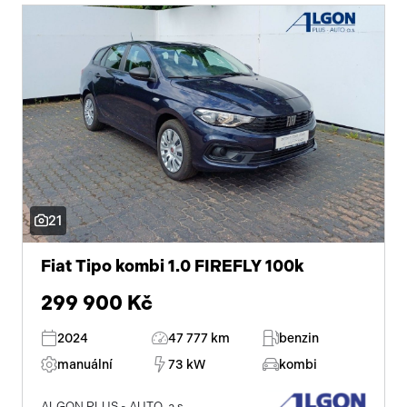
21
Fiat Tipo kombi 1.0 FIREFLY 100k
299 900 Kč
2024
47 777 km
benzin
manuální
73 kW
kombi
ALGON PLUS - AUTO, a.s.