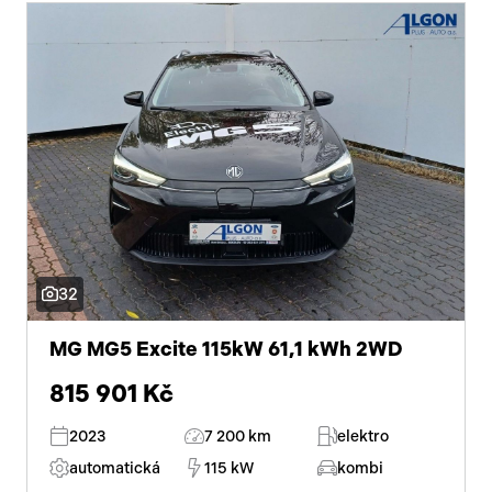
32
MG MG5 Excite 115kW 61,1 kWh 2WD
815 901 Kč
2023
7 200 km
elektro
automatická
115 kW
kombi