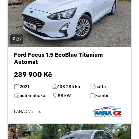
27
Ford Focus 1.5 EcoBlue Titanium
Automat
239 900 Kč
2021
133 285 km
nafta
automatická
88 kW
kombi
FANA CZ s.r.o.