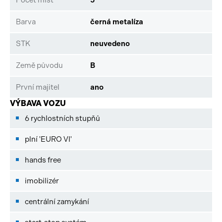
Barva
černá metalíza
STK
neuvedeno
Země původu
B
První majitel
ano
VÝBAVA VOZU
6 rychlostních stupňů
plní 'EURO VI'
hands free
imobilizér
centrální zamykání