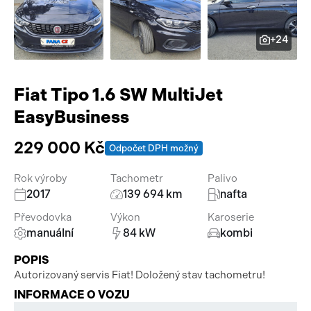
Pracovní stroje
Auto a život
+24
Náhradní díly
Videa
Příslušenství
Fiat Tipo 1.6 SW MultiJet
EasyBusiness
229 000 Kč
Odpočet DPH možný
Rok výroby
Tachometr
Palivo
2017
139 694 km
nafta
Převodovka
Výkon
Karoserie
manuální
84 kW
kombi
POPIS
Autorizovaný servis Fiat! Doložený stav tachometru!
INFORMACE O VOZU