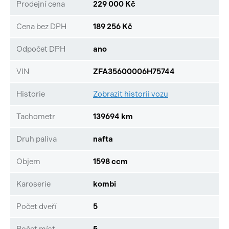
Prodejní cena
229 000 Kč
Cena bez DPH
189 256 Kč
Odpočet DPH
ano
VIN
ZFA35600006H75744
Historie
Zobrazit historii vozu
Tachometr
139694 km
Druh paliva
nafta
Objem
1598 ccm
Karoserie
kombi
Počet dveří
5
Počet míst
5