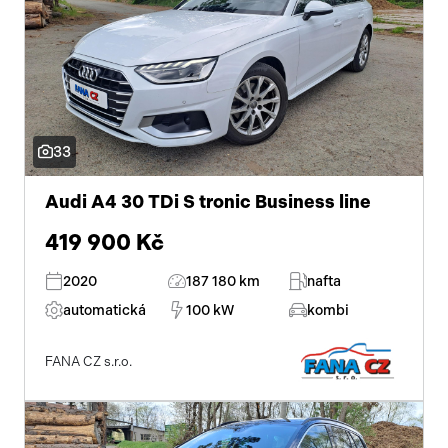
33
Audi A4 30 TDi S tronic Business line
419 900 Kč
2020
187 180 km
nafta
automatická
100 kW
kombi
FANA CZ s.r.o.