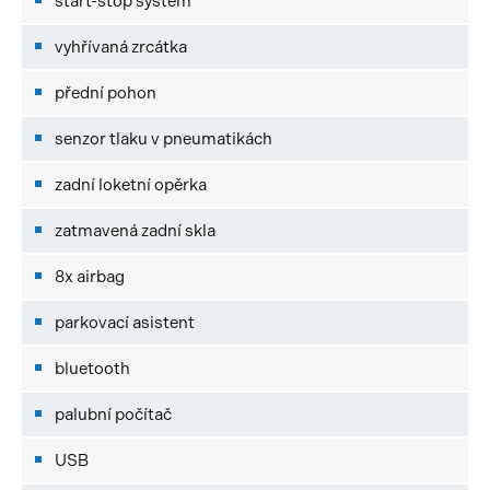
start-stop systém
vyhřívaná zrcátka
přední pohon
senzor tlaku v pneumatikách
zadní loketní opěrka
zatmavená zadní skla
8x airbag
parkovací asistent
bluetooth
palubní počítač
USB