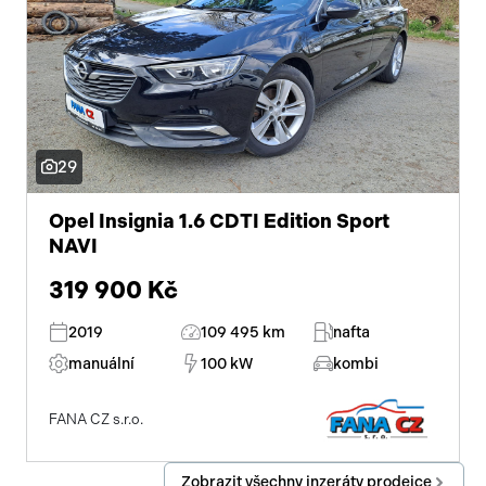
29
Opel Insignia 1.6 CDTI Edition Sport
NAVI
319 900 Kč
2019
109 495 km
nafta
manuální
100 kW
kombi
FANA CZ s.r.o.
Zobrazit všechny inzeráty prodejce