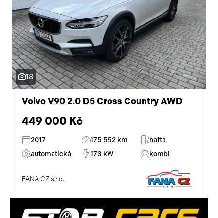
18
Volvo V90 2.0 D5 Cross Country AWD
449 000 Kč
2017
175 552 km
nafta
automatická
173 kW
kombi
FANA CZ s.r.o.