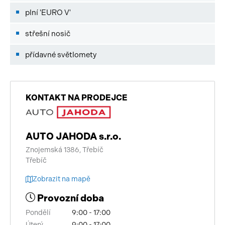
plní 'EURO V'
střešní nosič
přídavné světlomety
KONTAKT NA PRODEJCE
AUTO JAHODA s.r.o.
Znojemská 1386, Třebíč
Třebíč
Zobrazit na mapě
Provozní doba
Pondělí
9:00 - 17:00
Úterý
9:00 - 17:00