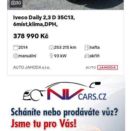
30
Iveco Daily 2,3 D 35C13,
6míst,klima,DPH,
378 990 Kč
2014
253 215 km
nafta
manuální
93 kW
skříň
AUTO JAHODA s.r.o.