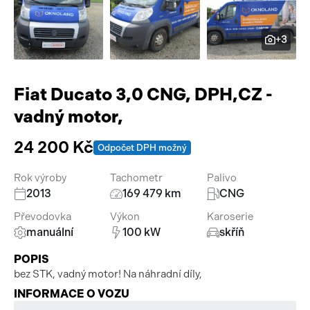
Pracovní stroje
Auto a život
+3
Náhradní díly
Videa
Příslušenství
Fiat Ducato 3,0 CNG, DPH,CZ -
vadný motor,
24 200 Kč
Odpočet DPH možný
Rok výroby
Tachometr
Palivo
2013
169 479 km
CNG
Převodovka
Výkon
Karoserie
manuální
100 kW
skříň
POPIS
bez STK, vadný motor! Na náhradní díly,
INFORMACE O VOZU