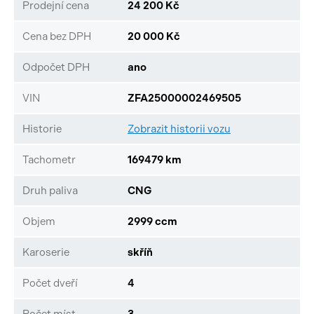
Prodejní cena
24 200 Kč
Cena bez DPH
20 000 Kč
Odpočet DPH
ano
VIN
ZFA25000002469505
Historie
Zobrazit historii vozu
Tachometr
169479 km
Druh paliva
CNG
Objem
2999 ccm
Karoserie
skříň
Počet dveří
4
Počet míst
3