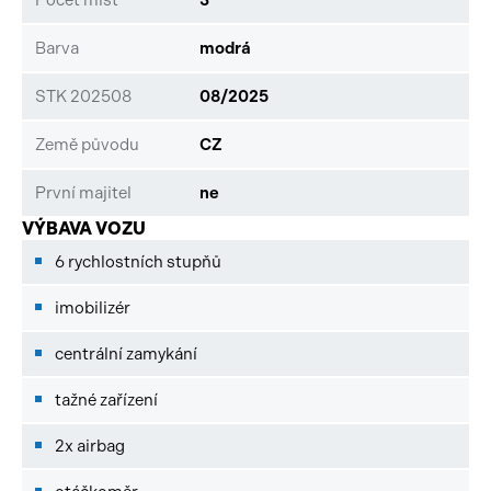
Barva
modrá
STK 202508
08/2025
Země původu
CZ
První majitel
ne
VÝBAVA VOZU
6 rychlostních stupňů
imobilizér
centrální zamykání
tažné zařízení
2x airbag