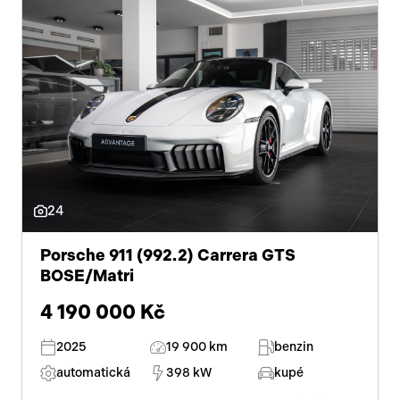
24
Porsche 911 (992.2) Carrera GTS
BOSE/Matri
4 190 000 Kč
2025
19 900 km
benzin
automatická
398 kW
kupé