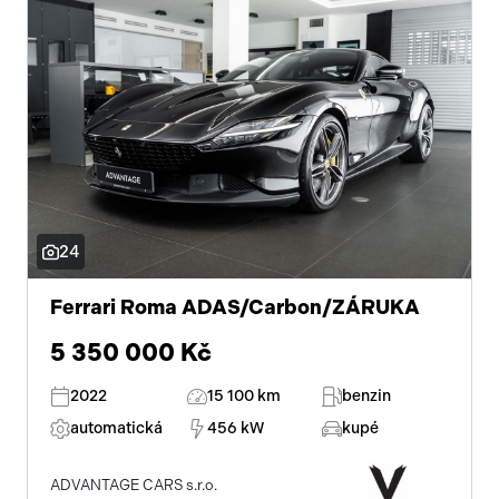
24
Ferrari Roma ADAS/Carbon/ZÁRUKA
5 350 000 Kč
2022
15 100 km
benzin
automatická
456 kW
kupé
ADVANTAGE CARS s.r.o.