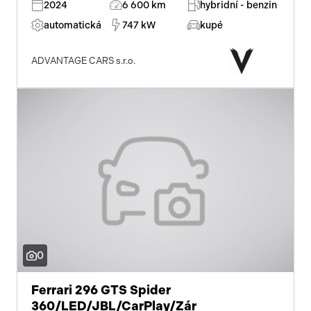
2024
6 600 km
hybridní - benzin
automatická
747 kW
kupé
ADVANTAGE CARS s.r.o.
0
Ferrari 296 GTS Spider
360/LED/JBL/CarPlay/Zár