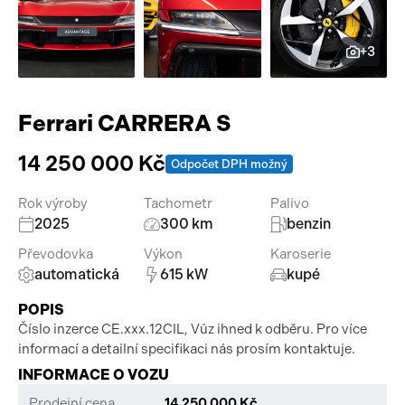
Pracovní stroje
Auto a život
+3
Náhradní díly
Videa
Příslušenství
Ferrari CARRERA S
14 250 000 Kč
Odpočet DPH možný
Rok výroby
Tachometr
Palivo
2025
300 km
benzin
Převodovka
Výkon
Karoserie
automatická
615 kW
kupé
POPIS
Číslo inzerce CE.xxx.12CIL, Vůz ihned k odběru. Pro více
informací a detailní specifikaci nás prosím kontaktuje.
INFORMACE O VOZU
Prodejní cena
14 250 000 Kč