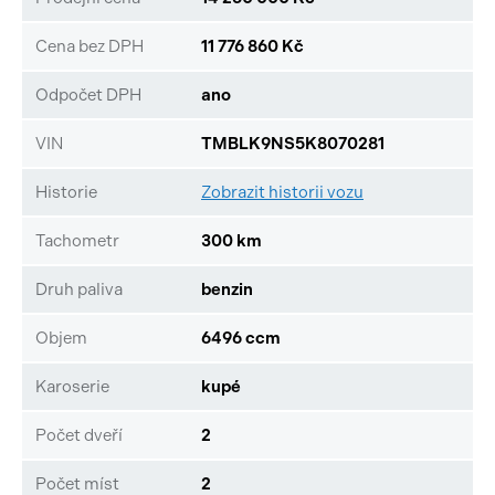
Cena bez DPH
11 776 860 Kč
Odpočet DPH
ano
VIN
TMBLK9NS5K8070281
Historie
Zobrazit historii vozu
Tachometr
300 km
Druh paliva
benzin
Objem
6496 ccm
Karoserie
kupé
Počet dveří
2
Počet míst
2