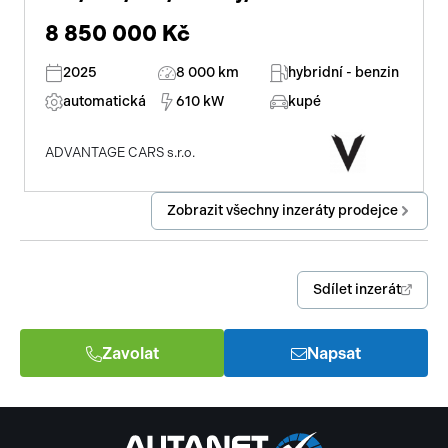
8 850 000 Kč
2025
8 000 km
hybridní - benzin
automatická
610 kW
kupé
ADVANTAGE CARS s.r.o.
Zobrazit všechny inzeráty prodejce
Sdílet inzerát
Zavolat
Napsat