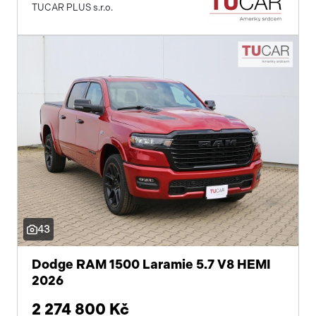
TUCAR PLUS s.r.o.
dvouzónová klimatizace
přední světla LED
centrál dálkový
dělená zadní sedadla
adaptivní tempomat
parkovací senzory zadní
posilovač řízení
stabilizace podvozku (ESP)
43
protiprokluzový systém kol (ASR)
Dodge RAM 1500 Laramie 5.7 V8 HEMI
2026
pohon 4x4
2 274 800 Kč
ABS