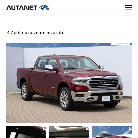
Zpět na seznam inzerátů
Osobní
Užitková
Nákladní
Obytná
Novinky
Motorky
Rady a tipy
Přívěsy a návěsy
Nové modely
Autobusy
Ojetiny