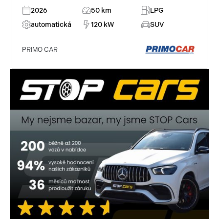
2026
50 km
LPG
automatická
120 kW
SUV
PRIMO CAR