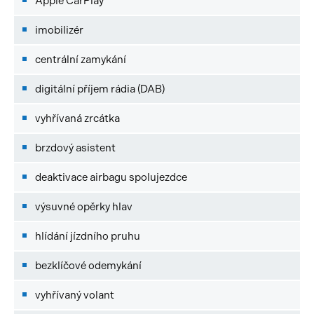
Apple CarPlay
imobilizér
centrální zamykání
digitální příjem rádia (DAB)
vyhřívaná zrcátka
brzdový asistent
deaktivace airbagu spolujezdce
výsuvné opěrky hlav
hlídání jízdního pruhu
bezklíčové odemykání
vyhřívaný volant