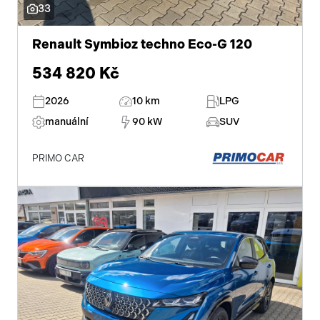
33
Renault Symbioz techno Eco-G 120
534 820 Kč
2026
10 km
LPG
manuální
90 kW
SUV
PRIMO CAR