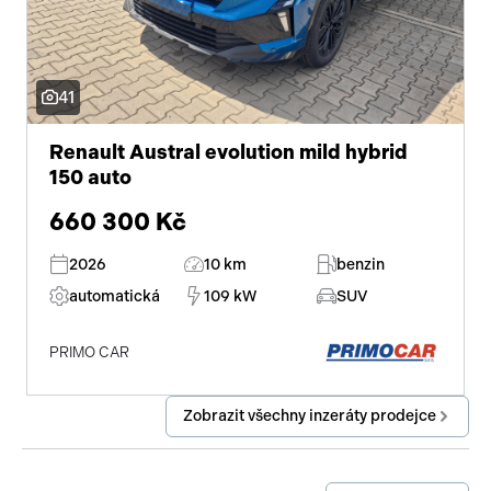
41
Renault Austral evolution mild hybrid
150 auto
660 300 Kč
2026
10 km
benzin
automatická
109 kW
SUV
PRIMO CAR
Zobrazit všechny inzeráty prodejce