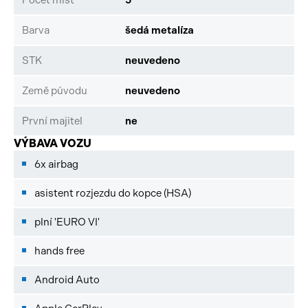
Barva
šedá metalíza
STK
neuvedeno
Země původu
neuvedeno
První majitel
ne
VÝBAVA VOZU
6x airbag
asistent rozjezdu do kopce (HSA)
plní 'EURO VI'
hands free
Android Auto