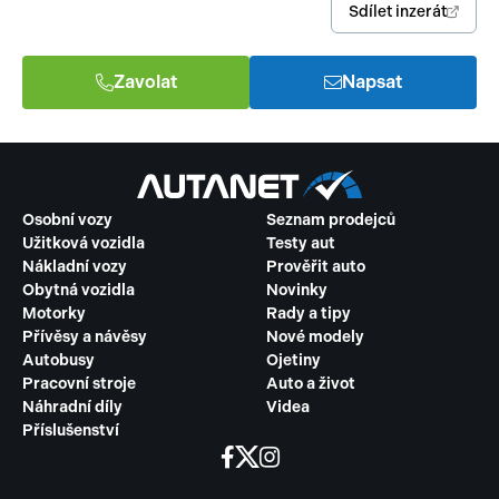
Sdílet inzerát
Zavolat
Napsat
Osobní vozy
Seznam prodejců
Užitková vozidla
Testy aut
Nákladní vozy
Prověřit auto
Obytná vozidla
Novinky
Motorky
Rady a tipy
Přívěsy a návěsy
Nové modely
Autobusy
Ojetiny
Pracovní stroje
Auto a život
Náhradní díly
Videa
Příslušenství