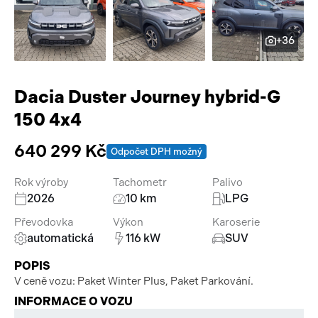
Pracovní stroje
Auto a život
+36
Náhradní díly
Videa
Příslušenství
Dacia Duster Journey hybrid-G
150 4x4
640 299 Kč
Odpočet DPH možný
Rok výroby
Tachometr
Palivo
2026
10 km
LPG
Převodovka
Výkon
Karoserie
automatická
116 kW
SUV
POPIS
V ceně vozu: Paket Winter Plus, Paket Parkování.
INFORMACE O VOZU