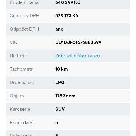
Prodejní cena
640 299 Kč
Cena bez DPH
529 173 Kč
Odpočet DPH
ano
VIN
UU1DJF01676883599
Historie
Zobrazit historii vozu
Tachometr
10 km
Druh paliva
LPG
Objem
1789 ccm
Karoserie
SUV
Počet dveří
5
Počet míst
5