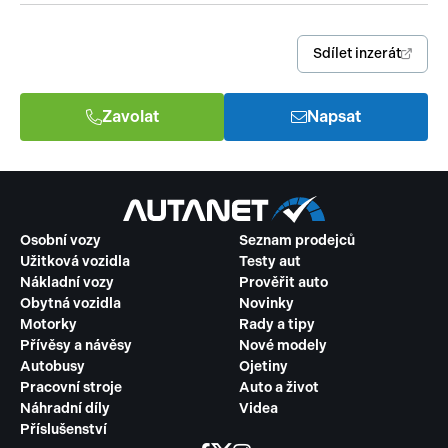
Sdílet inzerát
Zavolat
Napsat
Osobní vozy
Seznam prodejců
Užitková vozidla
Testy aut
Nákladní vozy
Prověřit auto
Obytná vozidla
Novinky
Motorky
Rady a tipy
Přívěsy a návěsy
Nové modely
Autobusy
Ojetiny
Pracovní stroje
Auto a život
Náhradní díly
Videa
Příslušenství