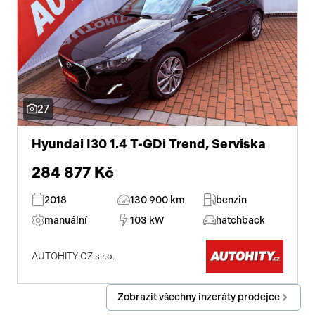
27
Hyundai I30 1.4 T-GDi Trend, Serviska
284 877 Kč
2018
130 900 km
benzin
manuální
103 kW
hatchback
AUTOHITY CZ s.r.o.
Zobrazit všechny inzeráty prodejce