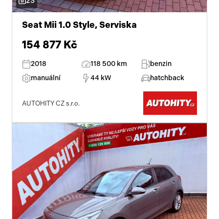
23
Seat Mii 1.0 Style, Serviska
154 877 Kč
2018
118 500 km
benzin
manuální
44 kW
hatchback
AUTOHITY CZ s.r.o.