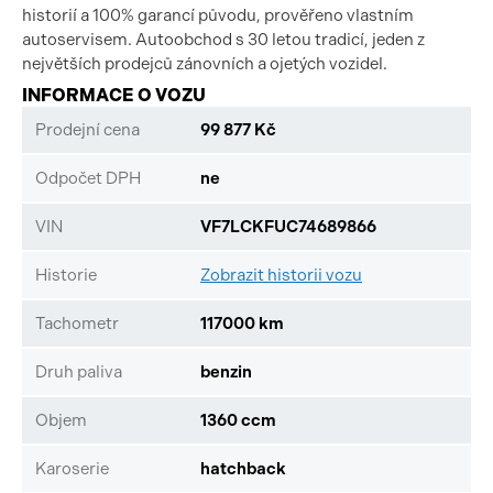
historií a 100% garancí původu, prověřeno vlastním
autoservisem. Autoobchod s 30 letou tradicí, jeden z
největších prodejců zánovních a ojetých vozidel.
INFORMACE O VOZU
Prodejní cena
99 877 Kč
Odpočet DPH
ne
VIN
VF7LCKFUC74689866
Historie
Zobrazit historii vozu
Tachometr
117000 km
Druh paliva
benzin
Objem
1360 ccm
Karoserie
hatchback