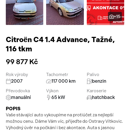
Pracovní stroje
Auto a život
+15
Náhradní díly
Videa
Příslušenství
Citroën C4 1.4 Advance, Tažné,
116 tkm
99 877 Kč
Rok výroby
Tachometr
Palivo
2007
117 000 km
benzin
Převodovka
Výkon
Karoserie
manuální
65 kW
hatchback
POPIS
Vaše stávající auto vykoupíme na protiúčet za nejlepší
možnou cenu. Dáme Vám víc, přijeďte do Ostravy Vítkovic.
Výhodný úvěr na počkání i bez akontace. Auta s jasnou