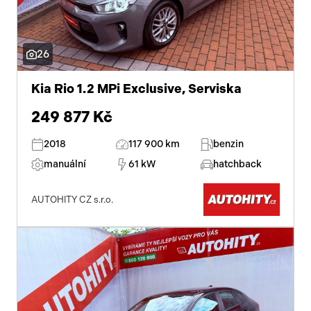
26
Kia Rio 1.2 MPi Exclusive, Serviska
249 877 Kč
2018
117 900 km
benzin
manuální
61 kW
hatchback
AUTOHITY CZ s.r.o.