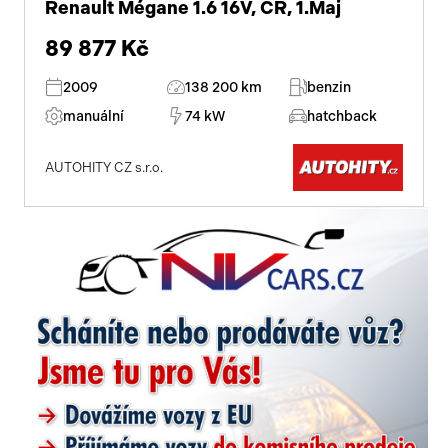
Renault Mégane 1.6 16V, ČR, 1.Maj
89 877 Kč
2009
138 200 km
benzin
manuální
74 kW
hatchback
AUTOHITY CZ s.r.o.