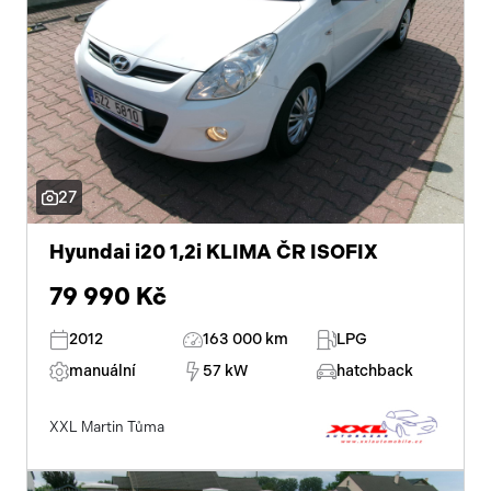
27
Hyundai i20 1,2i KLIMA ČR ISOFIX
79 990 Kč
2012
163 000 km
LPG
manuální
57 kW
hatchback
XXL Martin Tůma