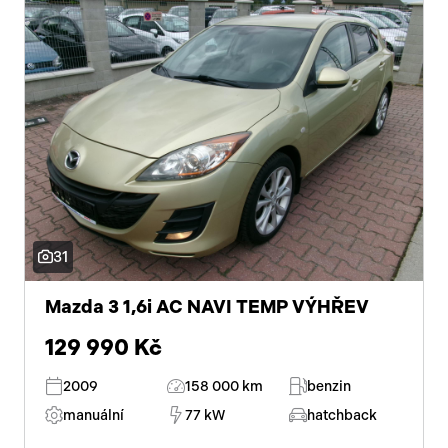
31
Mazda 3 1,6i AC NAVI TEMP VÝHŘEV
129 990 Kč
2009
158 000 km
benzin
manuální
77 kW
hatchback