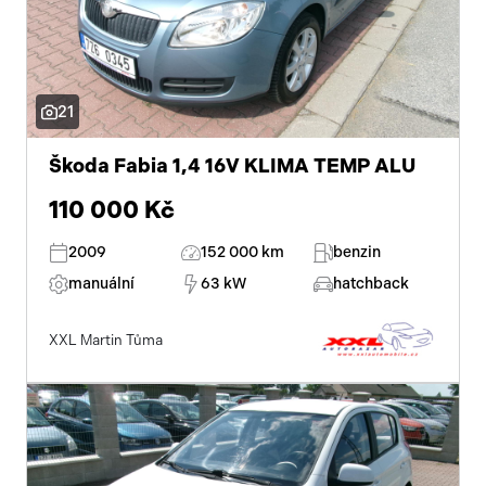
21
Škoda Fabia 1,4 16V KLIMA TEMP ALU
110 000 Kč
2009
152 000 km
benzin
manuální
63 kW
hatchback
XXL Martin Tůma