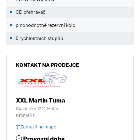
CD přehrávač
plnohodnotné rezervní kolo
5 rychlostních stupňů
KONTAKT NA PRODEJCE
XXL Martin Tůma
Skaštická 1221, Hulín
Kroměříž
Zobrazit na mapě
Provozní doba