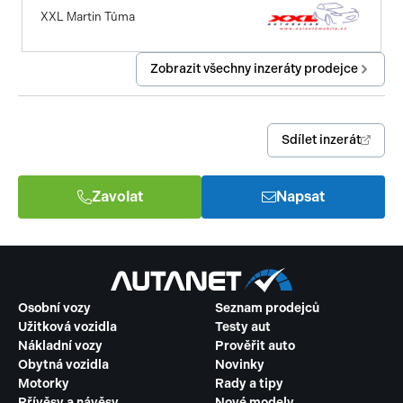
XXL Martin Tůma
Zobrazit všechny inzeráty prodejce
Sdílet inzerát
Zavolat
Napsat
Osobní vozy
Seznam prodejců
Užitková vozidla
Testy aut
Nákladní vozy
Prověřit auto
Obytná vozidla
Novinky
Motorky
Rady a tipy
Přívěsy a návěsy
Nové modely