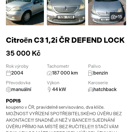
Pracovní stroje
Auto a život
+15
Náhradní díly
Videa
Příslušenství
Citroën C3 1,2i ČR DEFEND LOCK
35 000 Kč
Rok výroby
Tachometr
Palivo
2004
187 000 km
benzin
Převodovka
Výkon
Karoserie
manuální
44 kW
hatchback
POPIS
koupeno v ČR, pravidelně servisováno, dva klíče.
MOŽNOST VYŘÍZENÍ SPOTŘEBITELSKÉHO ÚVĚRU BEZ
AKONTACE!!! SNADNĚJI NEŽ V BANCE!!! SJEDNÁNÍ
ÚVĚRU PŘÍMO NA MÍSTĚ BEZ RUČITELE!!! STAČÍ VÁM