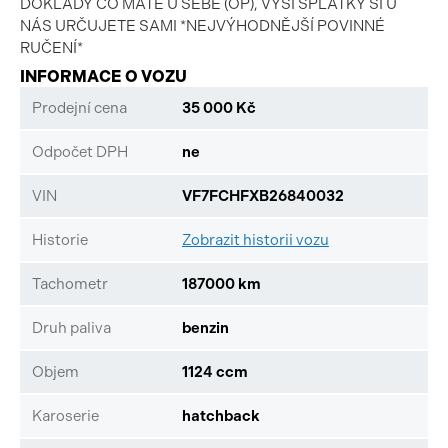
DOKLADY CO MÁTE U SEBE (OP), VÝŠI SPLÁTKY SI U
NÁS URČUJETE SAMI *NEJVÝHODNĚJŠÍ POVINNÉ
RUČENÍ*
INFORMACE O VOZU
Prodejní cena
35 000 Kč
Odpočet DPH
ne
VIN
VF7FCHFXB26840032
Historie
Zobrazit historii vozu
Tachometr
187000 km
Druh paliva
benzin
Objem
1124 ccm
Karoserie
hatchback