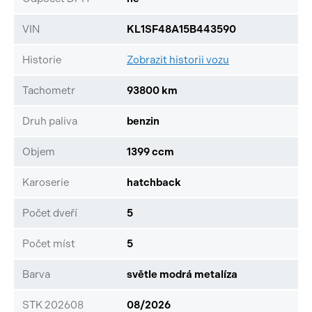
VIN
KL1SF48A15B443590
Historie
Zobrazit historii vozu
Tachometr
93800 km
Druh paliva
benzin
Objem
1399 ccm
Karoserie
hatchback
Počet dveří
5
Počet míst
5
Barva
světle modrá metalíza
STK 202608
08/2026