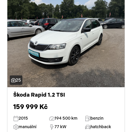
25
Škoda Rapid 1.2 TSI
159 999 Kč
2015
194 500 km
benzin
manuální
77 kW
hatchback