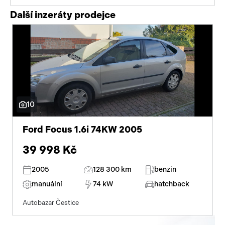
Další inzeráty prodejce
10
Ford Focus 1.6i 74KW 2005
39 998 Kč
2005
128 300 km
benzin
manuální
74 kW
hatchback
Autobazar Čestice