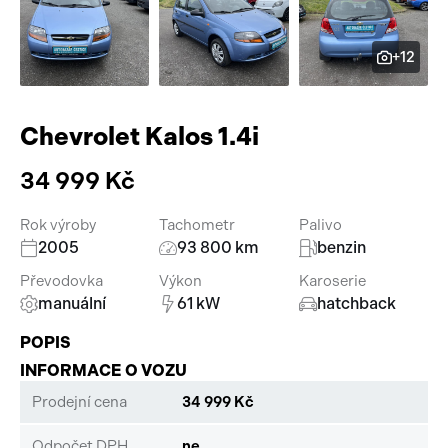
Pracovní stroje
Auto a život
+12
Náhradní díly
Videa
Příslušenství
Chevrolet Kalos 1.4i
34 999 Kč
Rok výroby
Tachometr
Palivo
2005
93 800 km
benzin
Převodovka
Výkon
Karoserie
manuální
61 kW
hatchback
POPIS
INFORMACE O VOZU
Prodejní cena
34 999 Kč
Odpočet DPH
ne