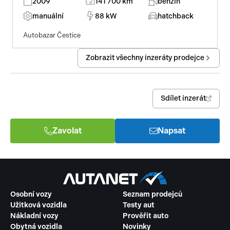
2009
141 700 km
benzin
manuální
88 kW
hatchback
Autobazar Čestice
Zobrazit všechny inzeráty prodejce
Sdílet inzerát
Zavolat
Napsat
Osobní vozy
Seznam prodejců
Užitková vozidla
Testy aut
Nákladní vozy
Prověřit auto
Obytná vozidla
Novinky