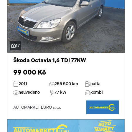
17
Škoda Octavia 1,6 TDi 77KW
99 000 Kč
2011
255 500 km
nafta
neuvedeno
77 kW
kombi
AUTOMARKET EURO s.r.o.