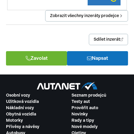
Zobrazit všechny inzeráty prodejce
Sdílet inzerát
Zavolat
Napsat
Osobní vozy
Seznam prodejců
Užitková vozidla
Testy aut
Nákladní vozy
Prověřit auto
Obytná vozidla
Novinky
Motorky
Rady a tipy
Přívěsy a návěsy
Nové modely
Autobusy
Ojetiny