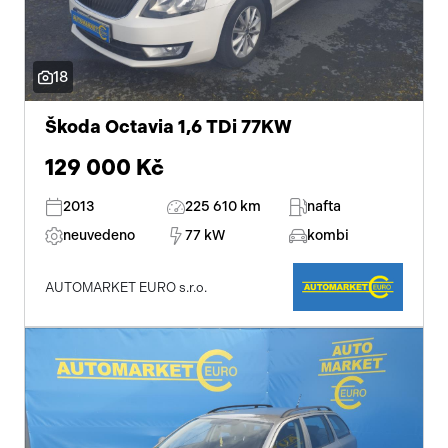
18
Škoda Octavia 1,6 TDi 77KW
129 000 Kč
2013
225 610 km
nafta
neuvedeno
77 kW
kombi
AUTOMARKET EURO s.r.o.