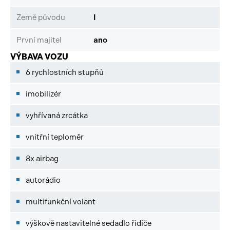
Země původu
I
První majitel
ano
VÝBAVA VOZU
6 rychlostních stupňů
imobilizér
vyhřívaná zrcátka
vnitřní teploměr
8x airbag
autorádio
multifunkční volant
výškově nastavitelné sedadlo řidiče