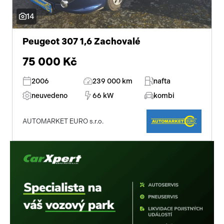
14
Peugeot 307 1,6 Zachovalé
75 000 Kč
2006
239 000 km
nafta
neuvedeno
66 kW
kombi
AUTOMARKET EURO s.r.o.