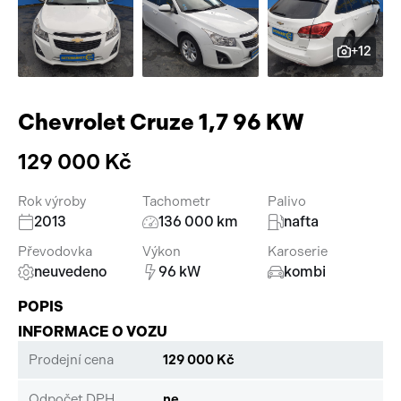
Pracovní stroje
Auto a život
+12
Náhradní díly
Videa
Příslušenství
Chevrolet Cruze 1,7 96 KW
129 000 Kč
Rok výroby
Tachometr
Palivo
2013
136 000 km
nafta
Převodovka
Výkon
Karoserie
neuvedeno
96 kW
kombi
POPIS
INFORMACE O VOZU
Prodejní cena
129 000 Kč
Odpočet DPH
ne