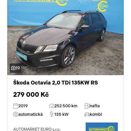
19
Škoda Octavia 2,0 TDi 135KW RS
279 000 Kč
2019
252 500 km
nafta
automatická
135 kW
kombi
AUTOMARKET EURO s.r.o.