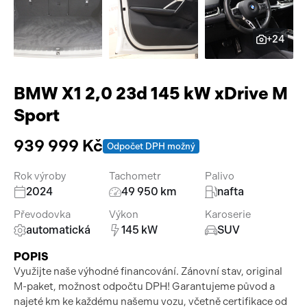
Pracovní stroje
Auto a život
+24
Náhradní díly
Videa
Příslušenství
BMW X1 2,0 23d 145 kW xDrive M
Sport
939 999 Kč
Odpočet DPH možný
Rok výroby
Tachometr
Palivo
2024
49 950 km
nafta
Převodovka
Výkon
Karoserie
automatická
145 kW
SUV
POPIS
Využijte naše výhodné financování. Zánovní stav, original
M-paket, možnost odpočtu DPH! Garantujeme původ a
najeté km ke každému našemu vozu, včetně certifikace od