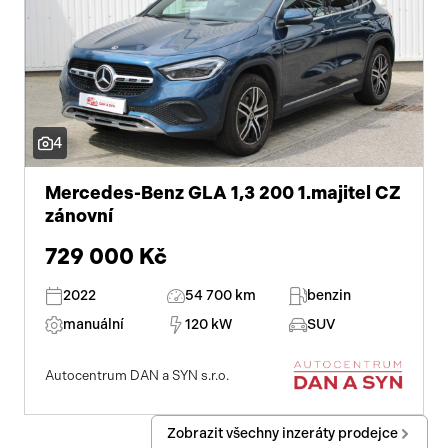
4
Mercedes-Benz GLA 1,3 200 1.majitel CZ
zánovní
729 000 Kč
2022
54 700 km
benzin
manuální
120 kW
SUV
Autocentrum DAN a SYN s.r.o.
Zobrazit všechny inzeráty prodejce