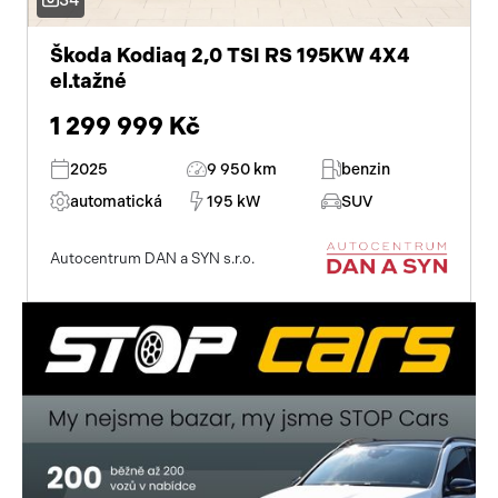
Škoda Kodiaq 2,0 TSI RS 195KW 4X4
el.tažné
1 299 999 Kč
2025
9 950 km
benzin
automatická
195 kW
SUV
Autocentrum DAN a SYN s.r.o.