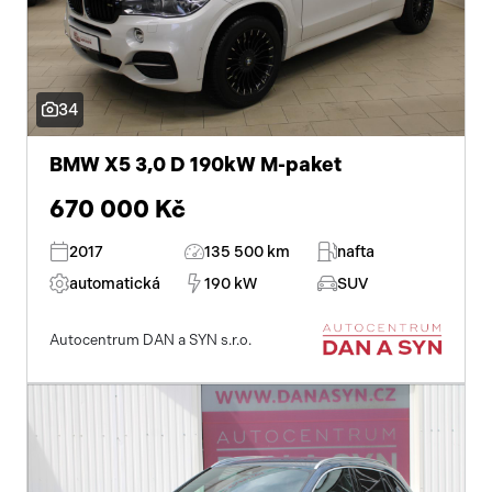
34
BMW X5 3,0 D 190kW M-paket
670 000 Kč
2017
135 500 km
nafta
automatická
190 kW
SUV
Autocentrum DAN a SYN s.r.o.