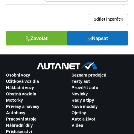
Sdílet inzerát
Zavolat
Napsat
Osobní vozy
Seznam prodejců
Užitková vozidla
Testy aut
Nákladní vozy
Prověřit auto
Obytná vozidla
Novinky
Motorky
Rady a tipy
Přívěsy a návěsy
Nové modely
Autobusy
Ojetiny
Pracovní stroje
Auto a život
Náhradní díly
Videa
Příslušenství