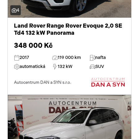
4
Land Rover Range Rover Evoque 2,0 SE
Td4 132 kW Panorama
348 000 Kč
2017
119 000 km
nafta
automatická
132 kW
SUV
Autocentrum DAN a SYN s.r.o.