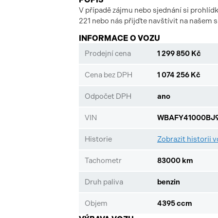
V případě zájmu nebo sjednání si prohlíd
221 nebo nás přijďte navštívit na našem
INFORMACE O VOZU
Prodejní cena
1 299 850 Kč
Cena bez DPH
1 074 256 Kč
Odpočet DPH
ano
VIN
WBAFY41000BJ9
Historie
Zobrazit historii 
Tachometr
83000 km
Druh paliva
benzin
Objem
4395 ccm