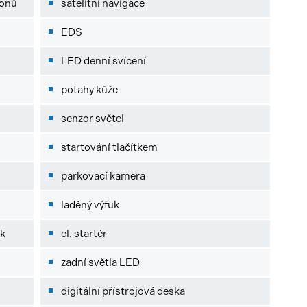
fonů
satelitní navigace
EDS
LED denní svícení
potahy kůže
senzor světel
startování tlačítkem
parkovací kamera
laděný výfuk
ek
el. startér
zadní světla LED
digitální přístrojová deska