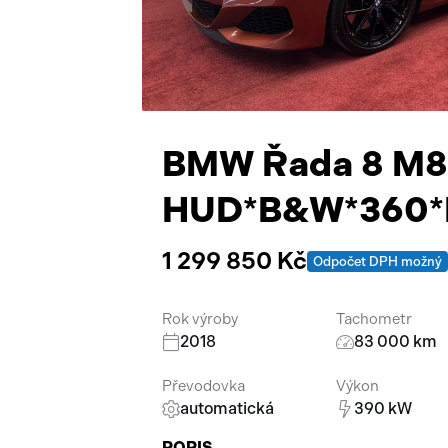
BMW Řada 8 M8
HUD*B&W*360
1 299 850 Kč
Odpočet DPH možný
Rok výroby
Tachometr
2018
83 000 km
Převodovka
Výkon
automatická
390 kW
POPIS