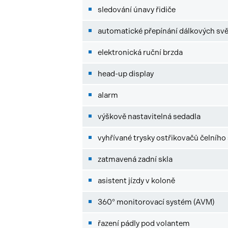
sledování únavy řidiče
automatické přepínání dálkových svě
elektronická ruční brzda
head-up display
alarm
výškově nastavitelná sedadla
vyhřívané trysky ostřikovačů čelního 
zatmavená zadní skla
asistent jízdy v koloně
360° monitorovací systém (AVM)
řazení pádly pod volantem