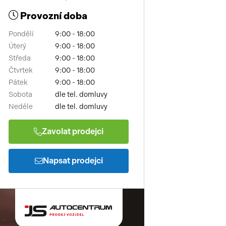
Provozní doba
Pondělí
9:00 - 18:00
Úterý
9:00 - 18:00
Středa
9:00 - 18:00
Čtvrtek
9:00 - 18:00
Pátek
9:00 - 18:00
Sobota
dle tel. domluvy
Neděle
dle tel. domluvy
Zavolat prodejci
Napsat prodejci