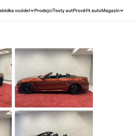
abídka vozidel
Prodejci
Testy aut
Prověřit auto
Magazín
Novinky
vá
Rady a tipy
ní
Nové modely
á
Ojetiny
y
Auto a život
y a návěsy
Videa
sy
í stroje
í díly