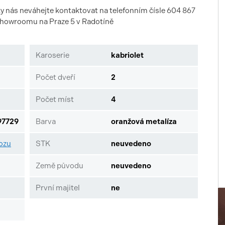
ky nás neváhejte kontaktovat na telefonním čísle 604 867
 showroomu na Praze 5 v Radotíně
Karoserie
kabriolet
Počet dveří
2
Počet míst
4
7729
Barva
oranžová metalíza
vozu
STK
neuvedeno
Země původu
neuvedeno
První majitel
ne