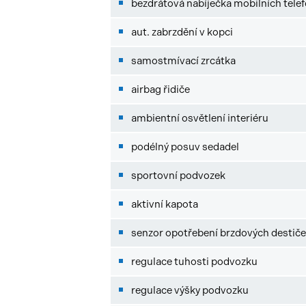
bezdrátová nabíječka mobilních tele
aut. zabrzdění v kopci
samostmívací zrcátka
airbag řidiče
ambientní osvětlení interiéru
podélný posuv sedadel
sportovní podvozek
aktivní kapota
senzor opotřebení brzdových destič
regulace tuhosti podvozku
regulace výšky podvozku