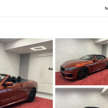
N
Osobní
Užitko
Náklad
Obytn
Motork
Přívěs
Autobu
Pracovn
Náhradn