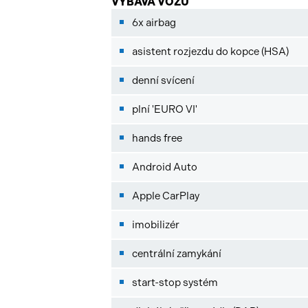
VÝBAVA VOZU
6x airbag
asistent rozjezdu do kopce (HSA)
denní svícení
plní 'EURO VI'
hands free
Android Auto
Apple CarPlay
imobilizér
centrální zamykání
start-stop systém