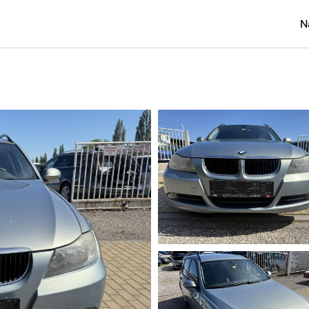
N
Osobní
Užitko
Náklad
Obytn
Motork
Přívěs
Autobu
Pracovn
Náhradn