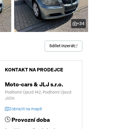
enství
+34
Sdílet inzerát
KONTAKT NA PRODEJCE
Moto-cars & JLJ s.r.o.
Podhorní Újezd 142, Podhorní Újezd
Jičín
Zobrazit na mapě
Provozní doba