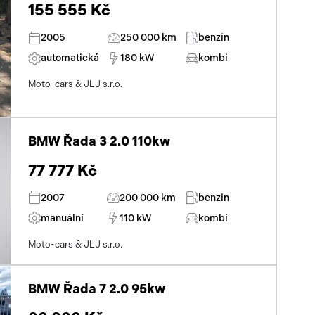
155 555 Kč
2005
250 000 km
benzin
automatická
180 kW
kombi
Moto-cars & JLJ s.r.o.
BMW Řada 3 2.0 110kw
77 777 Kč
2007
200 000 km
benzin
manuální
110 kW
kombi
Moto-cars & JLJ s.r.o.
BMW Řada 7 2.0 95kw