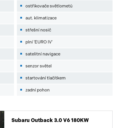
ostřikovače světlometů
aut. klimatizace
střešní nosič
plní 'EURO IV'
satelitní navigace
senzor světel
startování tlačítkem
zadní pohon
Subaru Outback 3.0 V6 180KW