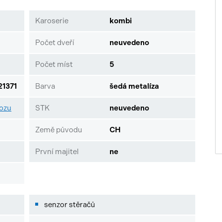
Karoserie
kombi
Počet dveří
neuvedeno
Počet míst
5
1371
Barva
šedá metalíza
vozu
STK
neuvedeno
Země původu
CH
První majitel
ne
senzor stěračů