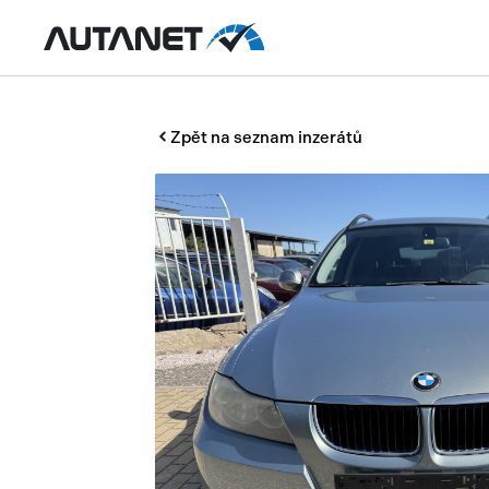
Zpět na seznam inzerátů