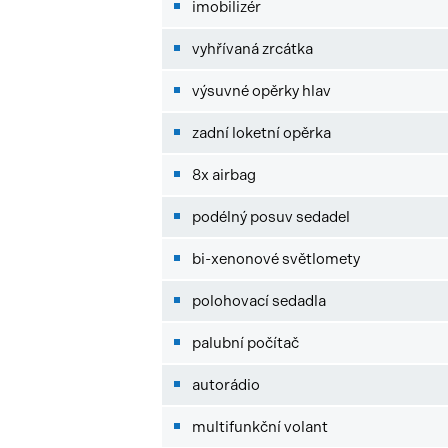
imobilizér
vyhřívaná zrcátka
výsuvné opěrky hlav
zadní loketní opěrka
8x airbag
podélný posuv sedadel
bi-xenonové světlomety
polohovací sedadla
palubní počítač
autorádio
multifunkční volant