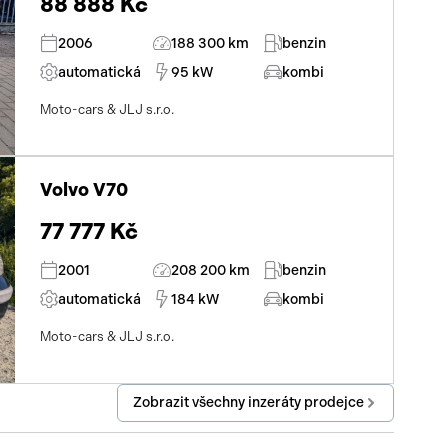
88 888 Kč
2006
188 300 km
benzin
automatická
95 kW
kombi
Moto-cars & JLJ s.r.o.
Volvo V70
77 777 Kč
2001
208 200 km
benzin
automatická
184 kW
kombi
Moto-cars & JLJ s.r.o.
Zobrazit všechny inzeráty prodejce