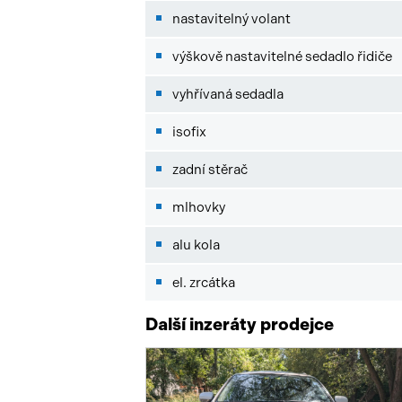
nastavitelný volant
výškově nastavitelné sedadlo řidiče
vyhřívaná sedadla
isofix
zadní stěrač
mlhovky
alu kola
el. zrcátka
Další inzeráty prodejce