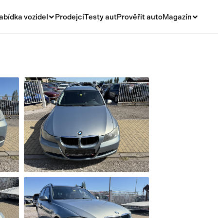
abídka vozidel
Prodejci
Testy aut
Prověřit auto
Magazín
Novinky
vá
Rady a tipy
ní
Nové modely
á
Ojetiny
y
Auto a život
y a návěsy
Videa
sy
í stroje
í díly