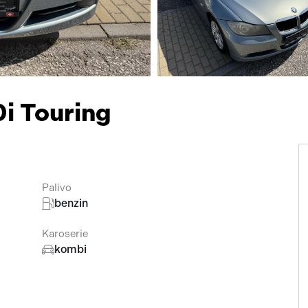
Přísluš
i Touring
Palivo
benzin
Karoserie
kombi