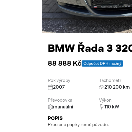
BMW Řada 3 320
88 888 Kč
Odpočet DPH možný
Rok výroby
Tachometr
2007
210 200 km
Převodovka
Výkon
manuální
110 kW
POPIS
Proclené papíry země původu.