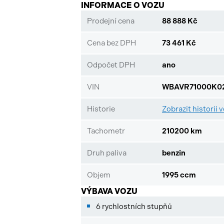
INFORMACE O VOZU
Prodejní cena
88 888 Kč
Cena bez DPH
73 461 Kč
Odpočet DPH
ano
VIN
WBAVR71000K02
Historie
Zobrazit historii 
Tachometr
210200 km
Druh paliva
benzin
Objem
1995 ccm
VÝBAVA VOZU
6 rychlostních stupňů