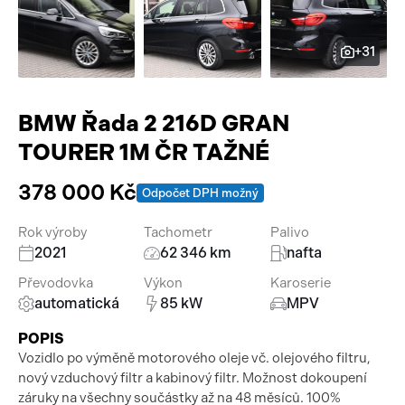
Pracovní stroje
Auto a život
+31
Náhradní díly
Videa
Příslušenství
BMW Řada 2 216D GRAN
TOURER 1M ČR TAŽNÉ
378 000 Kč
Odpočet DPH možný
Rok výroby
Tachometr
Palivo
2021
62 346 km
nafta
Převodovka
Výkon
Karoserie
automatická
85 kW
MPV
POPIS
Vozidlo po výměně motorového oleje vč. olejového filtru,
nový vzduchový filtr a kabinový filtr. Možnost dokoupení
záruky na všechny součástky až na 48 měsíců. 100%