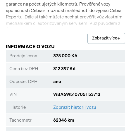
garance na počet ujetých kilometrů. Prověřené vozy
společností Cebia s možností nahlédnutí do výpisu Cebia
Reportu. Dále si také můžete nechat prověřit vůz vlastním
mechanikem či autorizovaným servisem. Vůz původem z
ČR po 1. majiteli. Vůz se servisní historii v autorizovaném
servisu BMW. Výbava vozidla: ( Multifunkce pro volant,
Zobrazit více
Větší palivová nádrž, Zabezpečovací systém, Isofix-systém,
INFORMACE O VOZU
Automatická klimatizace, Parkovací zařízení (PDC),
Automatická klimatizace, Sport-kožený volant airbag, LED
Prodejní cena
378 000 Kč
světlomet, Tato nabídka není návrh na uzavření kupní
smlouvy dle zákona 89/2.
Cena bez DPH
312 397 Kč
Odpočet DPH
ano
VIN
WBA6W510705T53713
Historie
Zobrazit historii vozu
Tachometr
62346 km