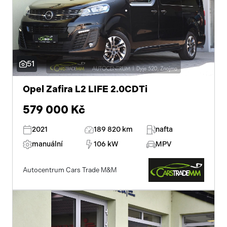
LED denní svícení
potahy kůže
senzor světel
51
startování tlačítkem
Opel Zafira L2 LIFE 2.0CDTi
zadní světla LED
579 000 Kč
volba jízdního režimu
2021
189 820 km
nafta
manuální
106 kW
MPV
Autocentrum Cars Trade M&M