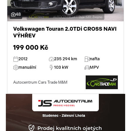
polohovací sedadla
bluetooth
48
palubní počítač
Volkswagen Touran 2.0TDi CROSS NAVI
VÝHŘEV
USB
199 000 Kč
autorádio
2012
235 294 km
nafta
multifunkční volant
manuální
103 kW
MPV
nastavitelný volant
Autocentrum Cars Trade M&M
vyhřívaná sedadla
isofix
zadní stěrač
mlhovky