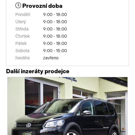
Provozní doba
zadní loketní opěrka
Pondělí
9:00 - 18:00
vnitřní teploměr
Úterý
9:00 - 18:00
Středa
9:00 - 18:00
LED adaptivní světlomety
Čtvrtek
9:00 - 18:00
Pátek
9:00 - 18:00
zatmavená zadní skla
Sobota
9:00 - 15:00
Neděle
zavřeno
kožené čalounění
Další inzeráty prodejce
nouzové brzdění (PEBS)
8x airbag
parkovací asistent
senzor opotřebení brzdových destiček
tažné zařízení