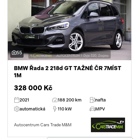
55
BMW Řada 2 218d GT TAŽNÉ ČR 7MÍST
1M
328 000 Kč
2021
188 200 km
nafta
automatická
110 kW
MPV
Autocentrum Cars Trade M&M