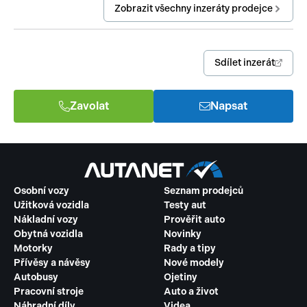
Zobrazit všechny inzeráty prodejce
Sdílet inzerát
Zavolat
Napsat
Osobní vozy
Seznam prodejců
Užitková vozidla
Testy aut
Nákladní vozy
Prověřit auto
Obytná vozidla
Novinky
Motorky
Rady a tipy
Přívěsy a návěsy
Nové modely
Autobusy
Ojetiny
Pracovní stroje
Auto a život
Náhradní díly
Videa