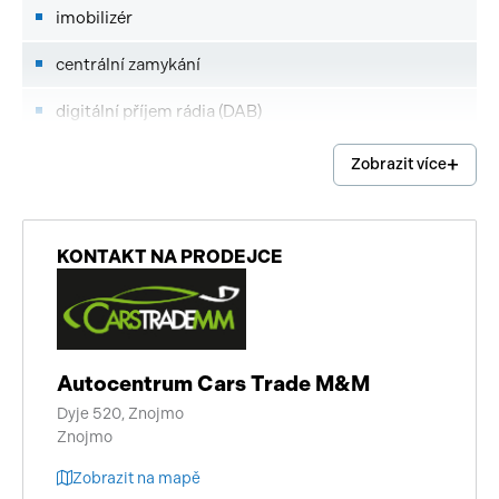
imobilizér
centrální zamykání
digitální příjem rádia (DAB)
vyhřívaná zrcátka
Zobrazit více
brzdový asistent
bezklíčové startování
KONTAKT NA PRODEJCE
deaktivace airbagu spolujezdce
bezklíčové odemykání
Autocentrum Cars Trade M&M
senzor tlaku v pneumatikách
Dyje 520, Znojmo
Znojmo
elektronická ruční brzda
Zobrazit na mapě
výškově nastavitelná sedadla