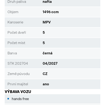
Druh paliva
nafta
Objem
1496 ccm
Karoserie
MPV
Počet dveří
5
Počet míst
5
Barva
černá
STK 202704
04/2027
Země původu
CZ
První majitel
ano
VÝBAVA VOZU
hands free