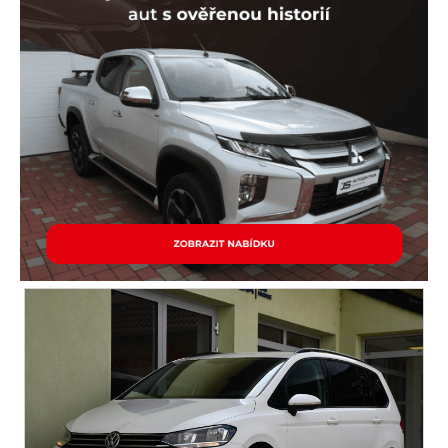
alu kola
el. zrcátka
senzor stěračů
el. okna
tónovaná skla
el. víko zavazadlového prostoru
dvouzónová klimatizace
přední světla LED
centrál dálkový
parkovací senzory zadní
posilovač řízení