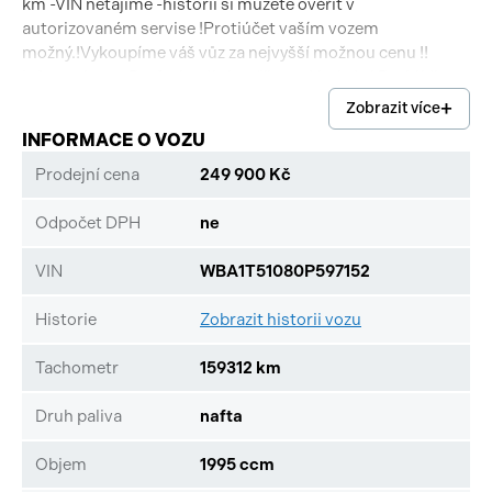
km -VIN netajíme -historii si můžete ověřit v
autorizovaném servise !Protiúčet vaším vozem
možný.!Vykoupíme váš vůz za nejvyšší možnou cenu !!
Informujte se.Profesionální a příjemné jednání.Prohlídka
vaším automechanikem možná !Neváhejte nás
Zobrazit více
kontaktovat.!!
INFORMACE O VOZU
Prodejní cena
249 900 Kč
Odpočet DPH
ne
VIN
WBA1T51080P597152
Historie
Zobrazit historii vozu
Tachometr
159312 km
Druh paliva
nafta
Objem
1995 ccm