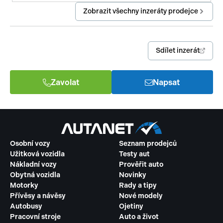
Zobrazit všechny inzeráty prodejce
Sdílet inzerát
Zavolat
Napsat
Osobní vozy
Seznam prodejců
Užitková vozidla
Testy aut
Nákladní vozy
Prověřit auto
Obytná vozidla
Novinky
Motorky
Rady a tipy
Přívěsy a návěsy
Nové modely
Autobusy
Ojetiny
Pracovní stroje
Auto a život