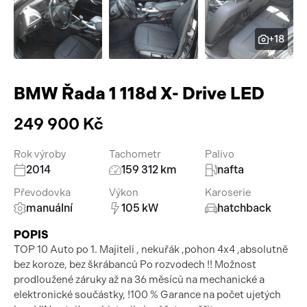
Pracovní stroje
Auto a život
+18
Náhradní díly
Videa
Příslušenství
BMW Řada 1 118d X- Drive LED
249 900 Kč
Rok výroby
Tachometr
Palivo
2014
159 312 km
nafta
Převodovka
Výkon
Karoserie
manuální
105 kW
hatchback
POPIS
TOP 10 Auto po 1. Majiteli , nekuřák ,pohon 4x4 ,absolutně
bez koroze, bez škrábanců Po rozvodech !! Možnost
prodloužené záruky až na 36 měsíců na mechanické a
elektronické součástky, !100 % Garance na počet ujetých