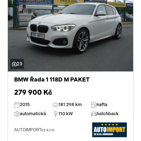
23
BMW Řada 1 118D M PAKET
279 900 Kč
2015
181 298 km
nafta
automatická
110 kW
hatchback
AUTOIMPORTcz s.r.o.