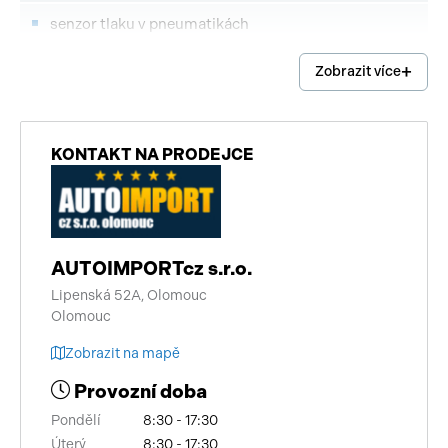
senzor tlaku v pneumatikách
výškově nastavitelná sedadla
Zobrazit více
regulace rychlosti při jízdě ze svahu
8x airbag
KONTAKT NA PRODEJCE
aut. zabrzdění v kopci
bi-xenonové světlomety
AUTOIMPORTcz s.r.o.
bluetooth
Lipenská 52A, Olomouc
Olomouc
palubní počítač
Zobrazit na mapě
USB
Provozní doba
autorádio
Pondělí
8:30 - 17:30
multifunkční volant
Úterý
8:30 - 17:30