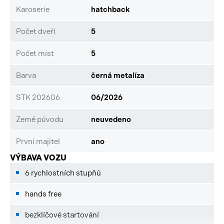
Karoserie
hatchback
Počet dveří
5
Počet míst
5
Barva
černá metalíza
STK 202606
06/2026
Země původu
neuvedeno
První majitel
ano
VÝBAVA VOZU
6 rychlostních stupňů
hands free
bezklíčové startování