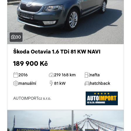
30
Škoda Octavia 1.6 TDi 81 KW NAVI
189 900 Kč
2016
219 168 km
nafta
manuální
81 kW
hatchback
AUTOIMPORTcz s.r.o.