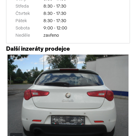
Středa
8:30 - 17:30
nastavitelný volant
Čtvrtek
8:30 - 17:30
Pátek
8:30 - 17:30
isofix
Sobota
9:00 - 12:00
Neděle
zavřeno
mlhovky
Další inzeráty prodejce
alu kola
el. zrcátka
senzor stěračů
el. okna
centrál dálkový
dělená zadní sedadla
parkovací senzory zadní