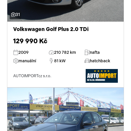
31
Volkswagen Golf Plus 2.0 TDi
129 990 Kč
2009
210 782 km
nafta
manuální
81 kW
hatchback
AUTOIMPORTcz s.r.o.