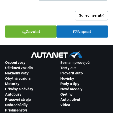
Sdílet inzerát
Zavolat
Napsat
Osobní vozy
Seznam prodejců
Užitková vozidla
Testy aut
Nákladní vozy
Prověřit auto
Obytná vozidla
Novinky
Motorky
Rady a tipy
Přívěsy a návěsy
Nové modely
Autobusy
Ojetiny
Pracovní stroje
Auto a život
Náhradní díly
Videa
Příslušenství