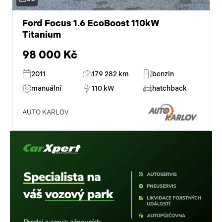
isofix
zadní stěrač
Ford Focus 1.6 EcoBoost 110kW
Titanium
mlhovky
98 000 Kč
alu kola
2011
179 282 km
benzin
el. zrcátka
manuální
110 kW
hatchback
senzor stěračů
AUTO KARLOV
el. okna
tónovaná skla
centrál dálkový
dělená zadní sedadla
parkovací senzory zadní