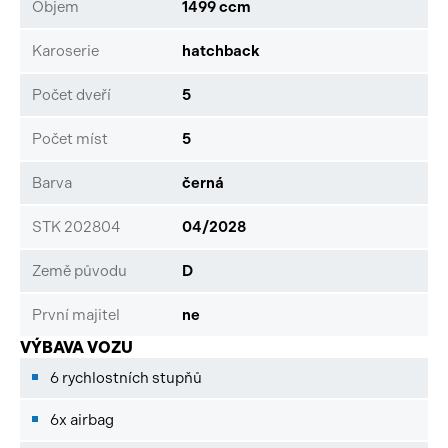
Objem
1499 ccm
Karoserie
hatchback
Počet dveří
5
Počet míst
5
Barva
černá
STK 202804
04/2028
Země původu
D
První majitel
ne
VÝBAVA VOZU
6 rychlostních stupňů
6x airbag