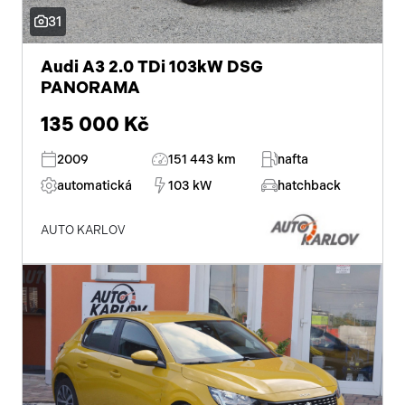
31
startování tlačítkem
Audi A3 2.0 TDi 103kW DSG
el. startér
PANORAMA
zadní světla LED
135 000 Kč
zadní pohon
2009
151 443 km
nafta
automatická
103 kW
hatchback
volba jízdního režimu
malý kožený paket
AUTO KARLOV