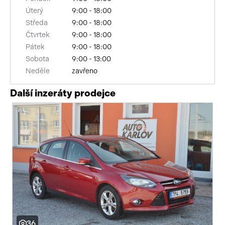
Úterý
9:00 - 18:00
airbag řidiče
Středa
9:00 - 18:00
senzor opotřebení brzdových destiček
Čtvrtek
9:00 - 18:00
Pátek
9:00 - 18:00
polohovací sedadla
Sobota
9:00 - 13:00
Neděle
zavřeno
bluetooth
Další inzeráty prodejce
palubní počítač
USB
autorádio
multifunkční volant
nastavitelný volant
vyhřívaná sedadla
36