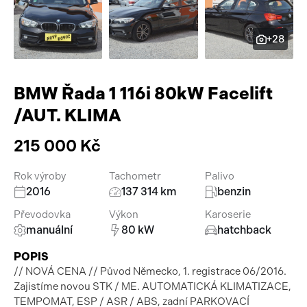
Pracovní stroje
Auto a život
+28
Náhradní díly
Videa
Příslušenství
BMW Řada 1 116i 80kW Facelift
/AUT. KLIMA
215 000 Kč
Rok výroby
Tachometr
Palivo
2016
137 314 km
benzin
Převodovka
Výkon
Karoserie
manuální
80 kW
hatchback
POPIS
// NOVÁ CENA // Původ Německo, 1. registrace 06/2016.
Zajistíme novou STK / ME. AUTOMATICKÁ KLIMATIZACE,
TEMPOMAT, ESP / ASR / ABS, zadní PARKOVACÍ