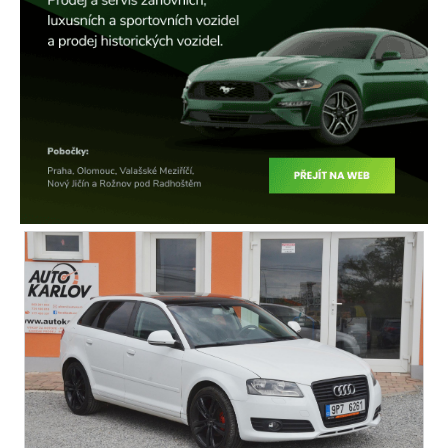
posilovač řízení
stabilizace podvozku (ESP)
protiprokluzový systém kol (ASR)
ABS
tempomat
venkovní teploměr
AUX
CD přehrávač
aut. klimatizace
LED denní svícení
senzor světel