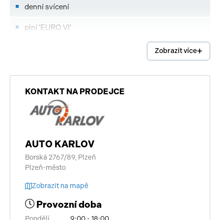
denní svícení
plní 'EURO VI'
hands free
Zobrazit více
imobilizér
centrální zamykání
KONTAKT NA PRODEJCE
bezklíčové startování
deaktivace airbagu spolujezdce
AUTO KARLOV
výsuvné opěrky hlav
Borská 2767/89, Plzeň
Plzeň-město
senzor tlaku v pneumatikách
Zobrazit na mapě
výškově nastavitelná sedadla
Provozní doba
parkovací asistent
Pondělí
9:00 - 18:00