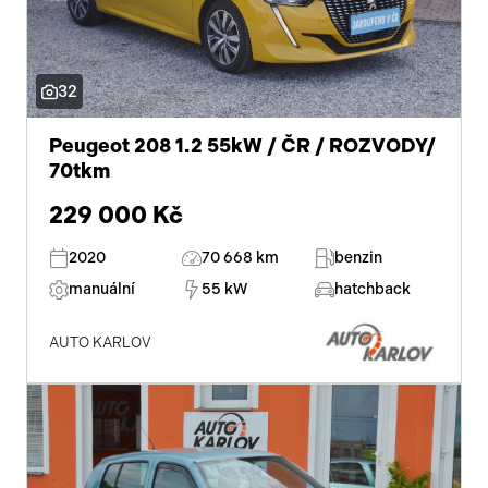
32
Peugeot 208 1.2 55kW / ČR / ROZVODY/
70tkm
229 000 Kč
2020
70 668 km
benzin
manuální
55 kW
hatchback
AUTO KARLOV