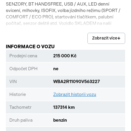
SENZORY, BT HANDSFREE, USB / AUX, LED denní
svícení, mlhovky, ISOFIX, volba jízdního režimu (SPORT /
COMFORT / ECO PRO), startování tlačítkem, palubní
počítač, senzor deště atd. Vozidlo SKLADEM na naší
provozovně.
Zobrazit více
INFORMACE O VOZU
Prodejní cena
215 000 Kč
Odpočet DPH
ne
VIN
WBA2R11090V563227
Historie
Zobrazit historii vozu
Tachometr
137314 km
Druh paliva
benzin