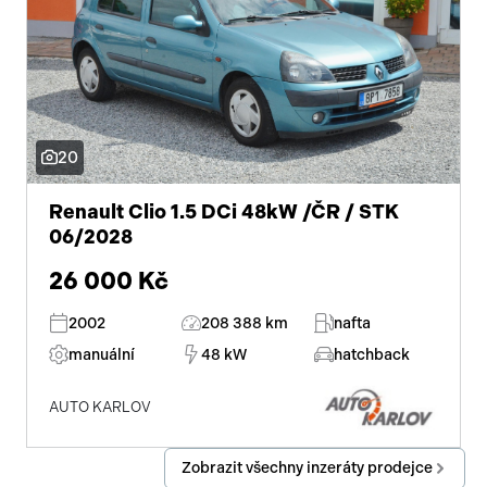
20
Renault Clio 1.5 DCi 48kW /ČR / STK
06/2028
26 000 Kč
2002
208 388 km
nafta
manuální
48 kW
hatchback
AUTO KARLOV
Zobrazit všechny inzeráty prodejce