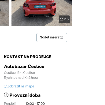
enství
+15
Sdílet inzerát
KONTAKT NA PRODEJCE
Autobazar Čestice
Čestice 154, Čestice
Rychnov nad Kněžnou
Zobrazit na mapě
Provozní doba
Pondělí
10:00 - 17:00