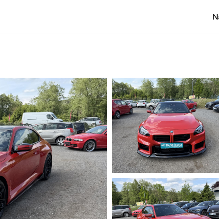
N
Osobní
Užitko
Náklad
Obytn
Motork
Přívěs
Autobu
Pracovn
Náhradn