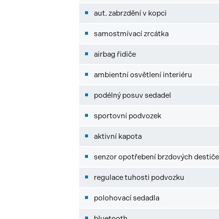
aut. zabrzdění v kopci
samostmívací zrcátka
airbag řidiče
ambientní osvětlení interiéru
podélný posuv sedadel
sportovní podvozek
aktivní kapota
senzor opotřebení brzdových destič
regulace tuhosti podvozku
polohovací sedadla
bluetooth