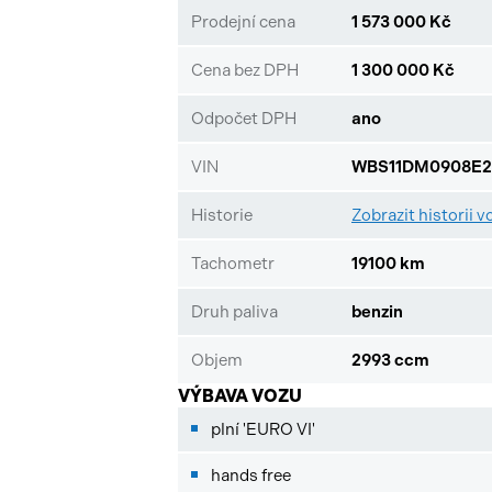
Prodejní cena
1 573 000 Kč
Cena bez DPH
1 300 000 Kč
Odpočet DPH
ano
VIN
WBS11DM0908E2
Historie
Zobrazit historii v
Tachometr
19100 km
Druh paliva
benzin
Objem
2993 ccm
VÝBAVA VOZU
plní 'EURO VI'
hands free