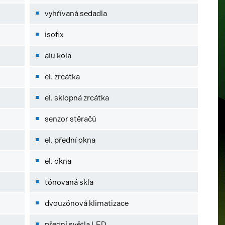
vyhřívaná sedadla
isofix
alu kola
el. zrcátka
el. sklopná zrcátka
senzor stěračů
el. přední okna
el. okna
tónovaná skla
dvouzónová klimatizace
přední světla LED