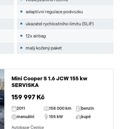
adaptivní regulace podvozku
ukazatel rychlostního limitu (SLIF)
12x airbag
malý kožený paket
Mini Cooper S 1.6 JCW 155 kw
SERVISKA
159 997 Kč
2011
158 000 km
benzin
manuální
155 kW
kupé
Autobazar Čestice