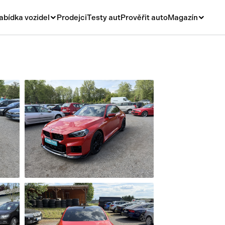
abídka vozidel
Prodejci
Testy aut
Prověřit auto
Magazín
Novinky
vá
Rady a tipy
ní
Nové modely
á
Ojetiny
y
Auto a život
y a návěsy
Videa
sy
í stroje
í díly