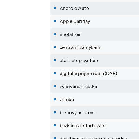
Android Auto
Apple CarPlay
imobilizér
centrální zamykání
start-stop systém
digitální příjem rádia (DAB)
vyhřívaná zrcátka
záruka
brzdový asistent
bezklíčové startování
deaktivace airbagu spolujezdce