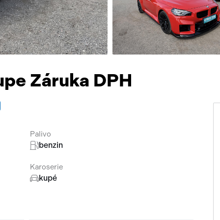
Přísluš
pe Záruka DPH
Palivo
benzin
Karoserie
kupé