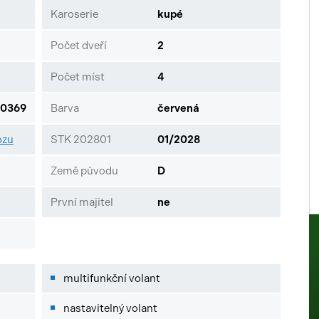
Karoserie
kupé
Počet dveří
2
Počet míst
4
0369
Barva
červená
ozu
STK 202801
01/2028
Země původu
D
První majitel
ne
multifunkční volant
nastavitelný volant