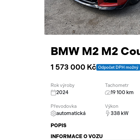
BMW M2 M2 Cou
1 573 000 Kč
Odpočet DPH možný
Rok výroby
Tachometr
2024
19 100 km
Převodovka
Výkon
automatická
338 kW
POPIS
INFORMACE O VOZU