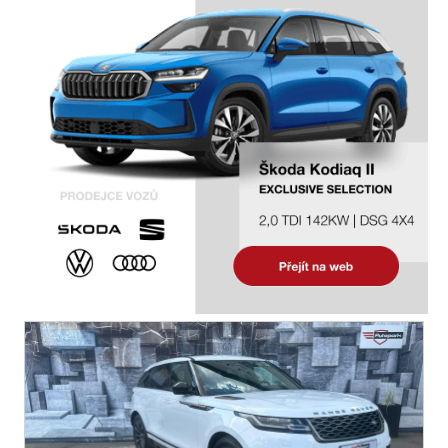
mlhovky
alu kola
el. zrcátka
el. sklopná zrcátka
el. okna
el. víko zavazadlového prostoru
přední světla LED
centrál dálkový
adaptivní tempomat
parkovací senzory zadní
posilovač řízení