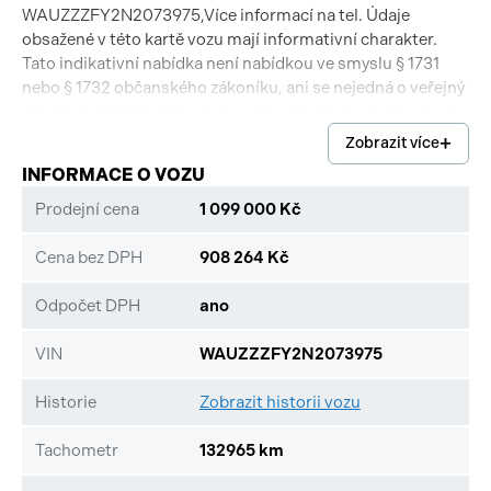
WAUZZZFY2N2073975,Více informací na tel. Údaje
obsažené v této kartě vozu mají informativní charakter.
Tato indikativní nabídka není nabídkou ve smyslu § 1731
nebo § 1732 občanského zákoníku, ani se nejedná o veřejný
příslib dle § 1733 občanského zákoníku. Z této indikativní
nabídky nevzniká nárok na uzavření kupní smlouvy.
Zobrazit více
INFORMACE O VOZU
Prodejní cena
1 099 000 Kč
Cena bez DPH
908 264 Kč
Odpočet DPH
ano
VIN
WAUZZZFY2N2073975
Historie
Zobrazit historii vozu
Tachometr
132965 km