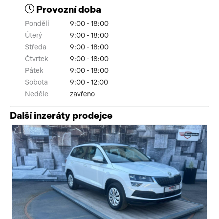
Provozní doba
elektronická ruční brzda
Pondělí
9:00 - 18:00
asistent jízdy v koloně
Úterý
9:00 - 18:00
Středa
9:00 - 18:00
řazení pádly pod volantem
Čtvrtek
9:00 - 18:00
Pátek
9:00 - 18:00
nouzové brzdění (PEBS)
Sobota
9:00 - 12:00
Neděle
zavřeno
aut. zabrzdění v kopci
Další inzeráty prodejce
podélný posuv sedadel
regulace výšky podvozku
xenonové světlomety
pérování vzduch
polohovací sedadla