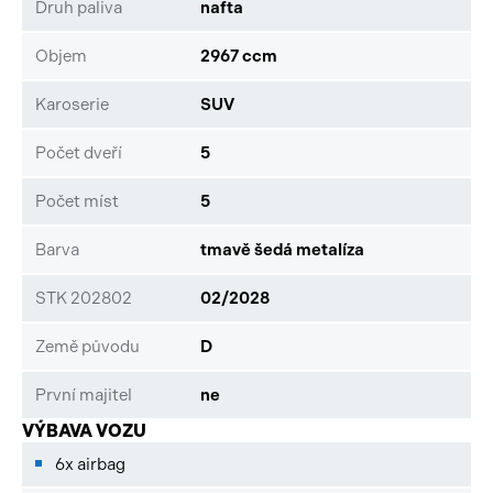
Druh paliva
nafta
Objem
2967 ccm
Karoserie
SUV
Počet dveří
5
Počet míst
5
Barva
tmavě šedá metalíza
STK 202802
02/2028
Země původu
D
První majitel
ne
VÝBAVA VOZU
6x airbag