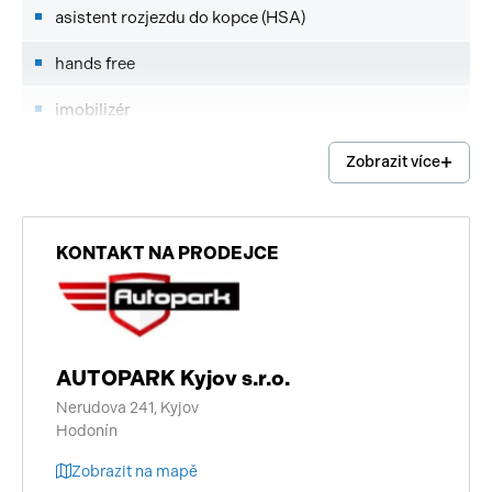
asistent rozjezdu do kopce (HSA)
hands free
imobilizér
start-stop systém
Zobrazit více
vyhřívaná zrcátka
brzdový asistent
KONTAKT NA PRODEJCE
bezklíčové startování
výsuvné opěrky hlav
AUTOPARK Kyjov s.r.o.
hlídání jízdního pruhu
Nerudova 241, Kyjov
Hodonín
senzor tlaku v pneumatikách
Zobrazit na mapě
sledování únavy řidiče