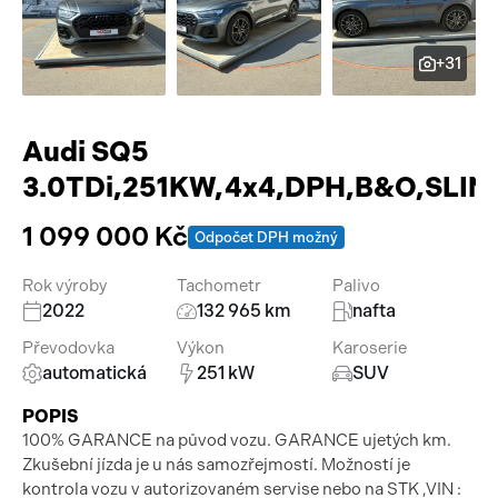
Pracovní stroje
Auto a život
+31
Náhradní díly
Videa
Příslušenství
Audi SQ5
3.0TDi,251KW,4x4,DPH,B&O,SLIN
1 099 000 Kč
Odpočet DPH možný
Rok výroby
Tachometr
Palivo
2022
132 965 km
nafta
Převodovka
Výkon
Karoserie
automatická
251 kW
SUV
POPIS
100% GARANCE na původ vozu. GARANCE ujetých km.
Zkušební jízda je u nás samozřejmostí. Možností je
kontrola vozu v autorizovaném servise nebo na STK ,VIN :