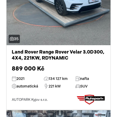
stabilizace podvozku (ESP)
protiprokluzový systém kol (ASR)
pohon 4x4
35
asistent jízdy v jízdním pruhu
Land Rover Range Rover Velar 3.0D300,
ABS
4X4, 221KW, RDYNAMIC
man. klimatizace
889 000 Kč
venkovní teploměr
2021
134 127 km
nafta
automatická
221 kW
SUV
ostřikovače světlometů
parkovací senzory přední
AUTOPARK Kyjov s.r.o.
střešní nosič