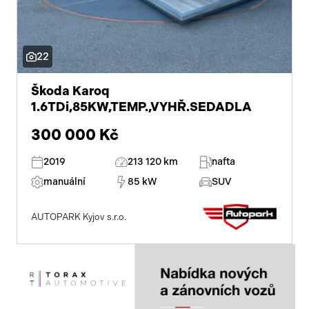
bluetooth
palubní počítač
22
USB
digitální přístrojový štít
Škoda Karoq
1.6TDi,85KW,TEMP.,VYHŘ.SEDADLA
autorádio
300 000 Kč
multifunkční volant
2019
213 120 km
nafta
nastavitelný volant
manuální
85 kW
SUV
vyhřívaná sedadla
AUTOPARK Kyjov s.r.o.
isofix
el. seřiditelná sedadla
zadní stěrač