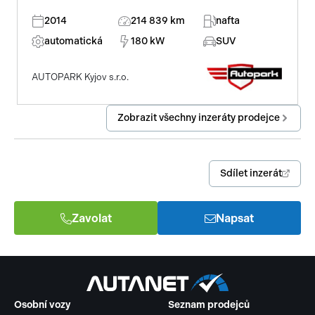
2014
214 839 km
nafta
automatická
180 kW
SUV
AUTOPARK Kyjov s.r.o.
Zobrazit všechny inzeráty prodejce
Sdílet inzerát
Zavolat
Napsat
Osobní vozy
Seznam prodejců