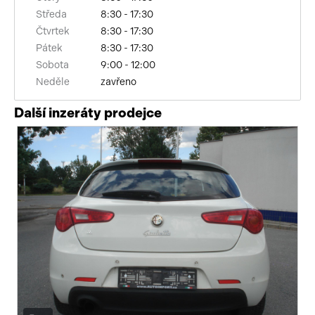
Středa
8:30 - 17:30
palubní počítač
Čtvrtek
8:30 - 17:30
Pátek
8:30 - 17:30
USB
Sobota
9:00 - 12:00
Neděle
zavřeno
autorádio
Další inzeráty prodejce
nastavitelný volant
isofix
mlhovky
alu kola
el. sklopná zrcátka
senzor stěračů
el. okna