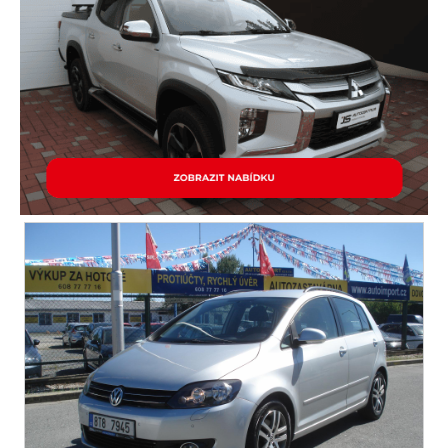
paměťová karta
satelitní navigace
LED denní svícení
senzor světel
zadní světla LED
volba jízdního režimu
ukazatel rychlostního limitu (SLIF)