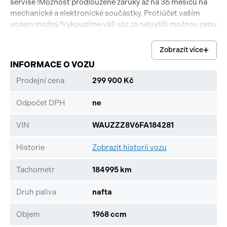
servise !Možnost prodloužené záruky až na 36 měsíců na
mechanické a elektronické součástky, Protiúčet vaším
vozem možný.!Vykoupíme váš vůz za nejvyšší možnou cenu
!! Informujte se.Profesionální a příjemné jednání.Prohlídka
vaším automechanikem možná !
Zobrazit více
INFORMACE O VOZU
Prodejní cena
299 900 Kč
Odpočet DPH
ne
VIN
WAUZZZ8V6FA184281
Historie
Zobrazit historii vozu
Tachometr
184995 km
Druh paliva
nafta
Objem
1968 ccm