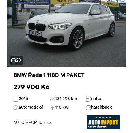
23
BMW Řada 1 118D M PAKET
279 900 Kč
2015
181 298 km
nafta
automatická
110 kW
hatchback
AUTOIMPORTcz s.r.o.