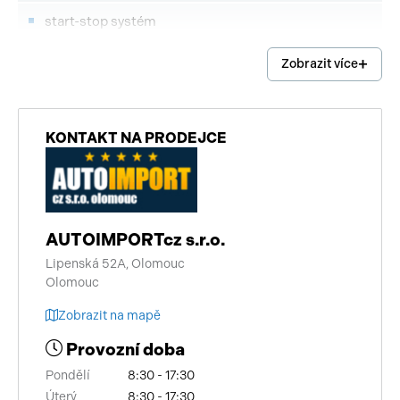
start-stop systém
vyhřívaná zrcátka
Zobrazit více
senzor tlaku v pneumatikách
výškově nastavitelná sedadla
KONTAKT NA PRODEJCE
LED adaptivní světlomety
sportovní sedadla
AUTOIMPORTcz s.r.o.
8x airbag
Lipenská 52A, Olomouc
Olomouc
aut. zabrzdění v kopci
Zobrazit na mapě
dojezdové rezervní kolo
Provozní doba
regulace tuhosti podvozku
Pondělí
8:30 - 17:30
bluetooth
Úterý
8:30 - 17:30