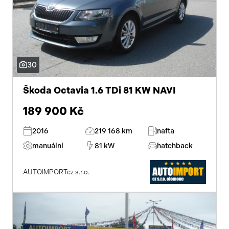
30
Škoda Octavia 1.6 TDi 81 KW NAVI
189 900 Kč
2016
219 168 km
nafta
manuální
81 kW
hatchback
AUTOIMPORTcz s.r.o.