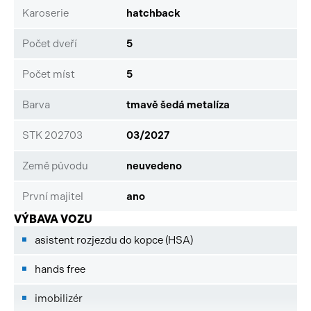
Karoserie
hatchback
Počet dveří
5
Počet míst
5
Barva
tmavě šedá metalíza
STK 202703
03/2027
Země původu
neuvedeno
První majitel
ano
VÝBAVA VOZU
asistent rozjezdu do kopce (HSA)
hands free
imobilizér