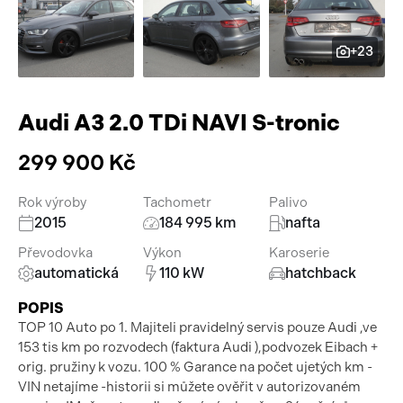
Pracovní stroje
Auto a život
+23
Náhradní díly
Videa
Příslušenství
Audi A3 2.0 TDi NAVI S-tronic
299 900 Kč
Rok výroby
Tachometr
Palivo
2015
184 995 km
nafta
Převodovka
Výkon
Karoserie
automatická
110 kW
hatchback
POPIS
TOP 10 Auto po 1. Majiteli pravidelný servis pouze Audi ,ve
153 tis km po rozvodech (faktura Audi ),podvozek Eibach +
orig. pružiny k vozu. 100 % Garance na počet ujetých km -
VIN netajíme -historii si můžete ověřit v autorizovaném