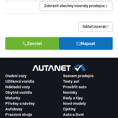
Zobrazit všechny inzeráty prodejce
Sdílet inzerát
Zavolat
Napsat
Osobní vozy
Seznam prodejců
Užitková vozidla
Testy aut
Nákladní vozy
Prověřit auto
Obytná vozidla
Novinky
Motorky
Rady a tipy
Přívěsy a návěsy
Nové modely
Autobusy
Ojetiny
Pracovní stroje
Auto a život