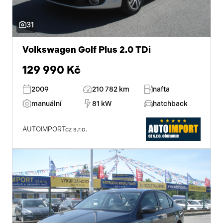
31
Volkswagen Golf Plus 2.0 TDi
129 990 Kč
2009
210 782 km
nafta
manuální
81 kW
hatchback
AUTOIMPORTcz s.r.o.