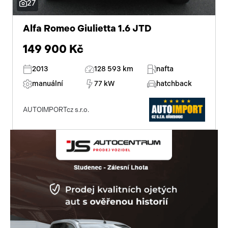
27
přední světla LED
Alfa Romeo Giulietta 1.6 JTD
centrál dálkový
149 900 Kč
dělená zadní sedadla
2013
128 593 km
nafta
adaptivní tempomat
manuální
77 kW
hatchback
posilovač řízení
AUTOIMPORTcz s.r.o.
stabilizace podvozku (ESP)
ABS
AUX
CD přehrávač
ostřikovače světlometů
aut. klimatizace