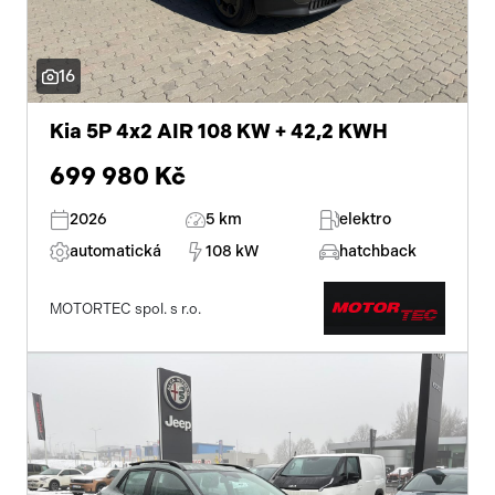
16
Kia 5P 4x2 AIR 108 KW + 42,2 KWH
699 980 Kč
2026
5 km
elektro
automatická
108 kW
hatchback
MOTORTEC spol. s r.o.