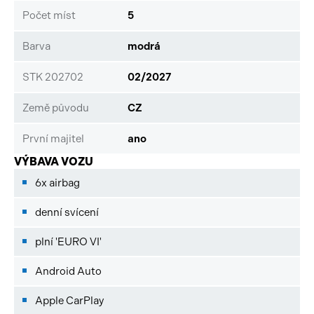
Počet míst
5
Barva
modrá
STK 202702
02/2027
Země původu
CZ
První majitel
ano
VÝBAVA VOZU
6x airbag
denní svícení
plní 'EURO VI'
Android Auto
Apple CarPlay