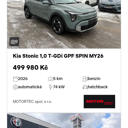
9
Kia Stonic 1,0 T-GDi GPF SPIN MY26
499 980 Kč
2026
5 km
benzin
automatická
74 kW
hatchback
MOTORTEC spol. s r.o.