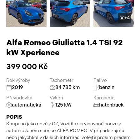
Pracovní stroje
Auto a život
+4
Náhradní díly
Videa
Příslušenství
Alfa Romeo Giulietta 1.4 TSI 92
kW Xperience
399 000 Kč
Rok výroby
Tachometr
Palivo
2019
84 785 km
benzin
Převodovka
Výkon
Karoserie
automatická
125 kW
hatchback
POPIS
Koupeno jako nové v CZ, Vozidlo servisované pouze v
autorizovaném servise ALFA ROMEO. V případě zájmu
nebo jakýchkoliv dalších informací volejte prosím předem