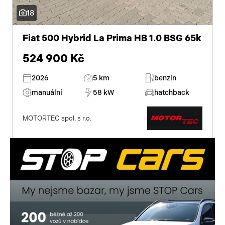
18
Fiat 500 Hybrid La Prima HB 1.0 BSG 65k
524 900 Kč
2026
5 km
benzin
manuální
58 kW
hatchback
MOTORTEC spol. s r.o.