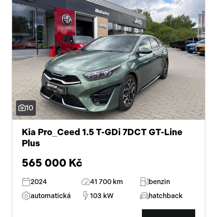
10
Kia Pro_Ceed 1.5 T-GDi 7DCT GT-Line
Plus
565 000 Kč
2024
41 700 km
benzin
automatická
103 kW
hatchback