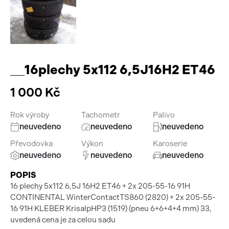
Pracovní stroje
Auto a život
Náhradní díly
Videa
Příslušenství
__16plechy 5x112 6,5J16H2 ET46
1 000 Kč
Rok výroby
Tachometr
Palivo
neuvedeno
neuvedeno
neuvedeno
Převodovka
Výkon
Karoserie
neuvedeno
neuvedeno
neuvedeno
POPIS
16 plechy 5x112 6,5J 16H2 ET46 + 2x 205-55-16 91H
CONTINENTAL WinterContactTS860 (2820) + 2x 205-55-
16 91H KLEBER KrisalpHP3 (1519) (pneu 6+6+4+4 mm) 33,
uvedená cena je za celou sadu