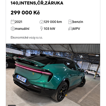
140,INTENS,ČŘ,ZÁRUKA
299 000 Kč
2021
129 000 km
benzin
manuální
103 kW
MPV
Ekonomické vozy s.r.o.