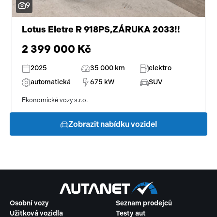
9
Lotus Eletre R 918PS,ZÁRUKA 2033!!
2 399 000 Kč
2025
35 000 km
elektro
automatická
675 kW
SUV
Ekonomické vozy s.r.o.
Zobrazit nabídku vozidel
Osobní vozy
Seznam prodejců
Užitková vozidla
Testy aut