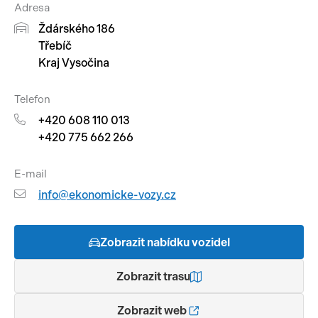
Adresa
Pracovní stroje
Ždárského 186
Auto a život
Třebíč
Náhradní díly
Videa
Kraj Vysočina
Příslušenství
Telefon
+420 608 110 013
+420 775 662 266
E-mail
info@ekonomicke-vozy.cz
Zobrazit nabídku vozidel
Zobrazit trasu
Zobrazit web