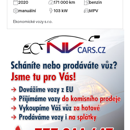
2020
171 000 km
benzin
manuální
103 kW
MPV
Ekonomické vozy s.r.o.