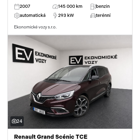
2007
145 000 km
benzin
automatická
293 kW
terénní
Ekonomické vozy s.r.o.
24
Renault Grand Scénic TCE