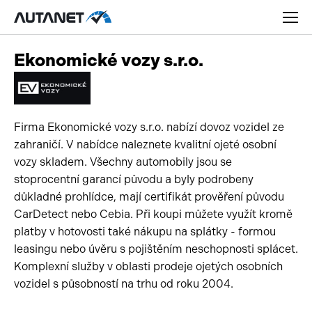
Ekonomické vozy s.r.o.
Firma Ekonomické vozy s.r.o. nabízí dovoz vozidel ze
Osobní
zahraničí. V nabídce naleznete kvalitní ojeté osobní
Užitková
vozy skladem. Všechny automobily jsou se
stoprocentní garancí původu a byly podrobeny
Nákladní
důkladné prohlídce, mají certifikát prověření původu
CarDetect nebo Cebia. Při koupi můžete využít kromě
Obytná
Novinky
platby v hotovosti také nákupu na splátky - formou
Motorky
leasingu nebo úvěru s pojištěním neschopnosti splácet.
Rady a tipy
Komplexní služby v oblasti prodeje ojetých osobních
Přívěsy a návěsy
Nové modely
vozidel s působností na trhu od roku 2004.
Autobusy
Ojetiny