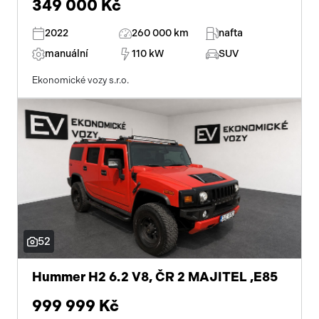
349 000 Kč
2022
260 000 km
nafta
manuální
110 kW
SUV
Ekonomické vozy s.r.o.
52
Hummer H2 6.2 V8, ČR 2 MAJITEL ,E85
999 999 Kč