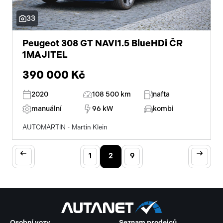
33
Peugeot 308 GT NAVI1.5 BlueHDi ČR
1MAJITEL
390 000 Kč
2020
108 500 km
nafta
manuální
96 kW
kombi
AUTOMARTIN - Martin Klein
1
2
9
Osobní vozy
Seznam prodejců