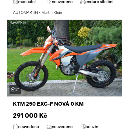
manuální
neuvedeno
enduro silniční
AUTOMARTIN - Martin Klein
21
KTM 250 EXC-F NOVÁ 0 KM
291 000 Kč
neuvedeno
neuvedeno
benzin