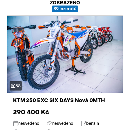
ZOBRAZENO
89 inzerátů
Pracovní stroje
Auto a život
Náhradní díly
Videa
Příslušenství
58
KTM 250 EXC SIX DAYS Nová 0MTH
290 400 Kč
neuvedeno
neuvedeno
benzin