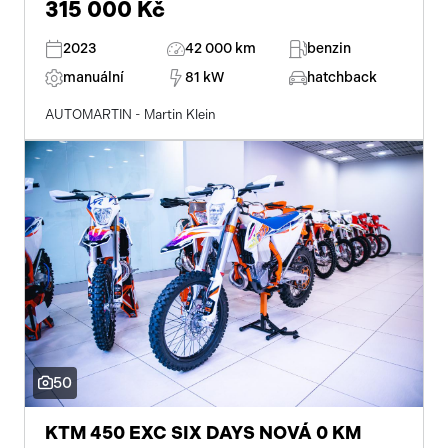
315 000 Kč
2023
42 000 km
benzin
manuální
81 kW
hatchback
AUTOMARTIN - Martin Klein
50
KTM 450 EXC SIX DAYS NOVÁ 0 KM