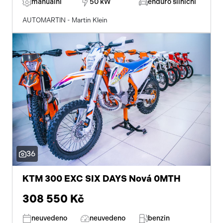
manuální
50 kW
enduro silniční
AUTOMARTIN - Martin Klein
36
KTM 300 EXC SIX DAYS Nová 0MTH
308 550 Kč
neuvedeno
neuvedeno
benzin