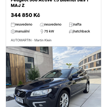
Peugeot 308 Active 1.5 Bluehdi S&s 1
MAJ Z
344 850 Kč
neuvedeno
neuvedeno
nafta
manuální
75 kW
hatchback
AUTOMARTIN - Martin Klein