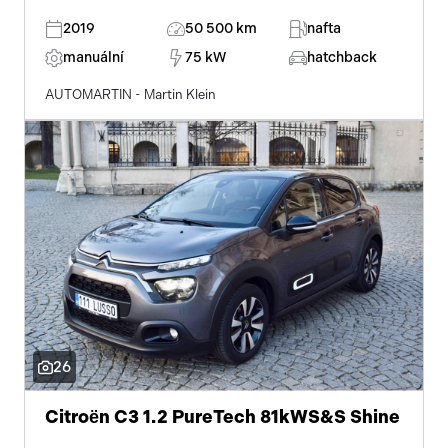
2019
50 500 km
nafta
manuální
75 kW
hatchback
AUTOMARTIN - Martin Klein
26
Citroën C3 1.2 PureTech 81kWS&S Shine