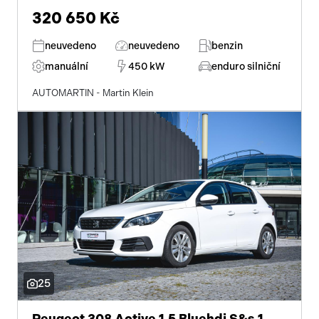
320 650 Kč
neuvedeno
neuvedeno
benzin
manuální
450 kW
enduro silniční
AUTOMARTIN - Martin Klein
25