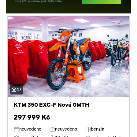
47
KTM 350 EXC-F Nová 0MTH
297 999 Kč
neuvedeno
neuvedeno
benzin