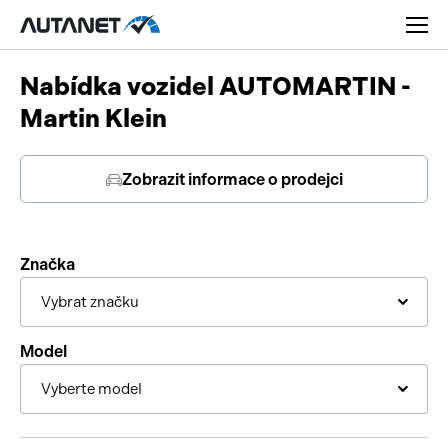
Nabídka vozidel AUTOMARTIN -
Martin Klein
Zobrazit informace o prodejci
Osobní
Užitková
Značka
Nákladní
Vybrat značku
Obytná
Novinky
Model
Motorky
Rady a tipy
Vyberte model
Přívěsy a návěsy
Nové modely
Autobusy
Ojetiny