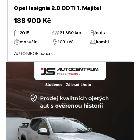
Opel Insignia 2.0 CDTi 1. Majitel
188 900 Kč
2015
131 850 km
nafta
manuální
103 kW
kombi
AUTOIMPORTcz s.r.o.