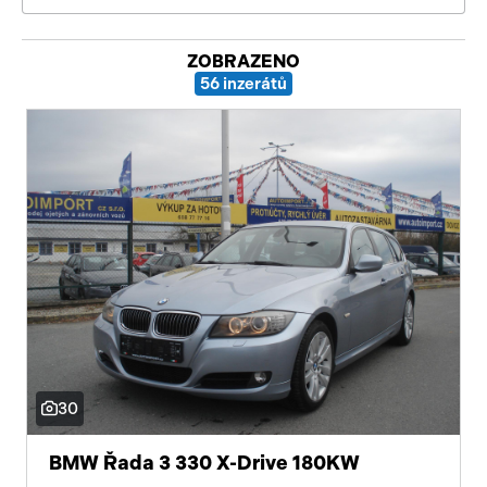
Pracovní stroje
Auto a život
ZOBRAZENO
56 inzerátů
Náhradní díly
Videa
Příslušenství
30
BMW Řada 3 330 X-Drive 180KW