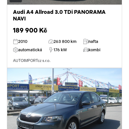
Audi A4 Allroad 3.0 TDi PANORAMA
NAVI
189 900 Kč
2010
263 800 km
nafta
automatická
176 kW
kombi
AUTOIMPORTcz s.r.o.