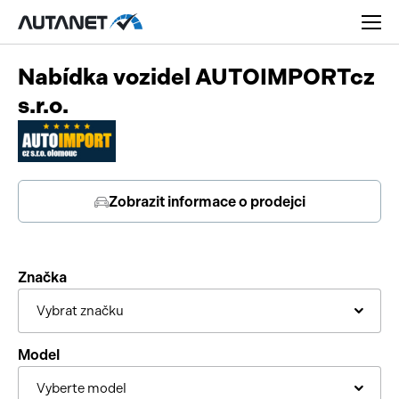
Nabídka vozidel AUTOIMPORTcz
s.r.o.
Osobní
Zobrazit informace o prodejci
Užitková
Nákladní
Značka
Obytná
Novinky
Vybrat značku
Motorky
Rady a tipy
Model
Přívěsy a návěsy
Nové modely
Vyberte model
Autobusy
Ojetiny