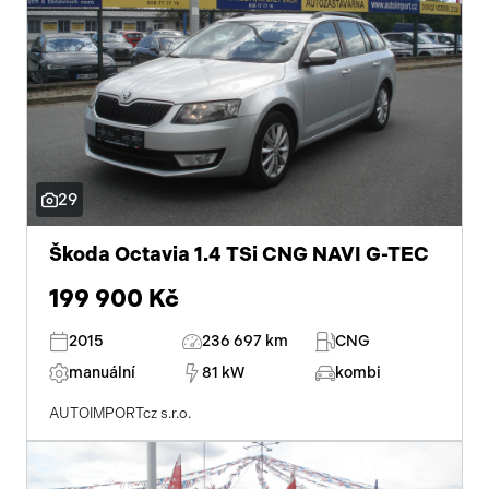
29
Škoda Octavia 1.4 TSi CNG NAVI G-TEC
199 900 Kč
2015
236 697 km
CNG
manuální
81 kW
kombi
AUTOIMPORTcz s.r.o.