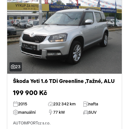
23
Škoda Yeti 1.6 TDi Greenline ,Tažné, ALU
199 900 Kč
2015
232 342 km
nafta
manuální
77 kW
SUV
AUTOIMPORTcz s.r.o.