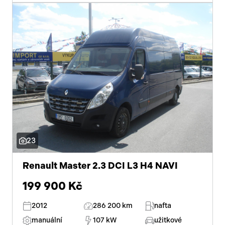
23
Renault Master 2.3 DCI L3 H4 NAVI
199 900 Kč
2012
286 200 km
nafta
manuální
107 kW
užitkové