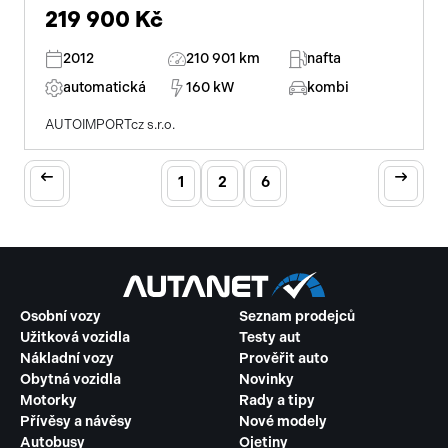
219 900 Kč
2012
210 901 km
nafta
automatická
160 kW
kombi
AUTOIMPORTcz s.r.o.
1
2
6
Osobní vozy
Seznam prodejců
Užitková vozidla
Testy aut
Nákladní vozy
Prověřit auto
Obytná vozidla
Novinky
Motorky
Rady a tipy
Přívěsy a návěsy
Nové modely
Autobusy
Ojetiny