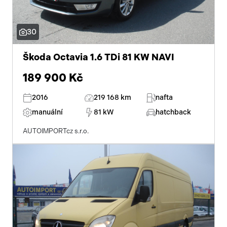
30
Škoda Octavia 1.6 TDi 81 KW NAVI
189 900 Kč
2016
219 168 km
nafta
manuální
81 kW
hatchback
AUTOIMPORTcz s.r.o.