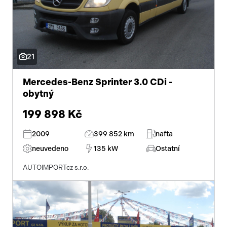
21
Mercedes-Benz Sprinter 3.0 CDi -
obytný
199 898 Kč
2009
399 852 km
nafta
neuvedeno
135 kW
Ostatní
AUTOIMPORTcz s.r.o.