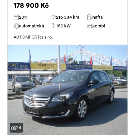
178 900 Kč
2011
216 334 km
nafta
automatická
180 kW
kombi
AUTOIMPORTcz s.r.o.
24