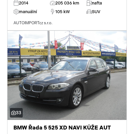
2014
205 036 km
nafta
manuální
105 kW
SUV
AUTOIMPORTcz s.r.o.
33
BMW Řada 5 525 XD NAVI KŮŽE AUT