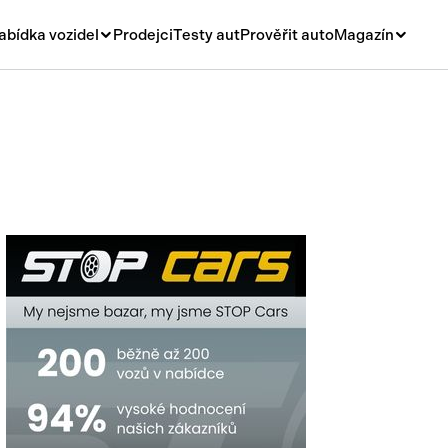
abídka vozidel
Prodejci
Testy aut
Prověřit auto
Magazín
Novinky
vá
Rady a tipy
ní
Nové modely
á
Ojetiny
y
Auto a život
y a návěsy
Videa
sy
í stroje
í díly