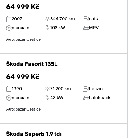
64 999 Kč
2007
344 700 km
nafta
manuální
103 kW
MPV
Autobazar Čestice
Škoda Favorit 135L
64 999 Kč
1990
71 200 km
benzin
manuální
43 kW
hatchback
Autobazar Čestice
Škoda Superb 1.9 tdi