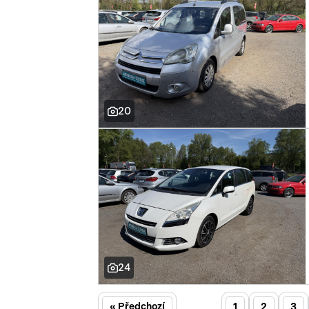
20
24
« Předchozí
1
2
3