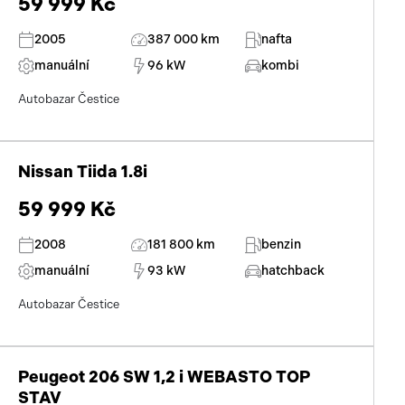
59 999 Kč
Přísluš
2005
387 000 km
nafta
manuální
96 kW
kombi
Autobazar Čestice
Nissan Tiida 1.8i
59 999 Kč
2008
181 800 km
benzin
manuální
93 kW
hatchback
Autobazar Čestice
Peugeot 206 SW 1,2 i WEBASTO TOP
STAV