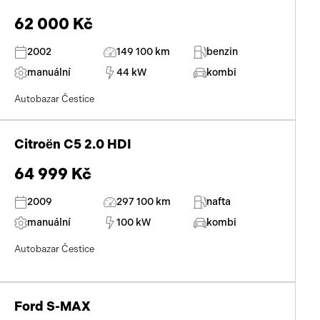
62 000 Kč
2002
149 100 km
benzin
manuální
44 kW
kombi
Autobazar Čestice
Citroën C5 2.0 HDI
64 999 Kč
2009
297 100 km
nafta
manuální
100 kW
kombi
Autobazar Čestice
Ford S-MAX