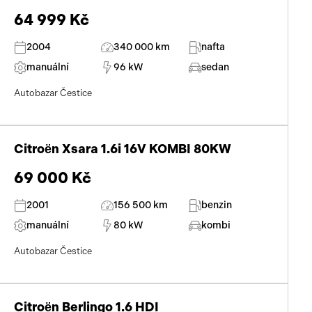
64 999 Kč
2004
340 000 km
nafta
manuální
96 kW
sedan
Autobazar Čestice
Citroën Xsara 1.6i 16V KOMBI 80KW
69 000 Kč
2001
156 500 km
benzin
manuální
80 kW
kombi
Autobazar Čestice
Citroën Berlingo 1.6 HDI