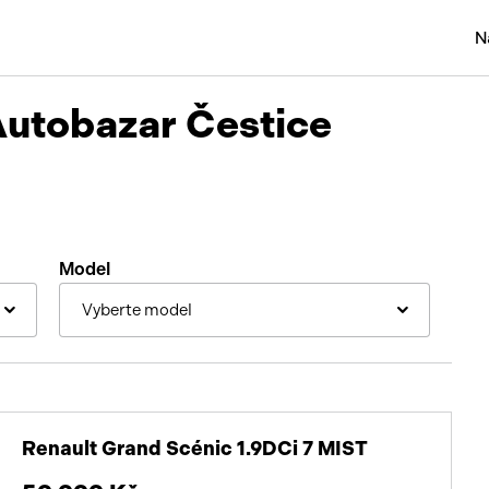
N
Osobní
Autobazar Čestice
Užitko
Náklad
Obytn
Model
Motork
Vyberte model
Přívěs
Autobu
Pracovn
Renault Grand Scénic 1.9DCi 7 MIST
Náhradn