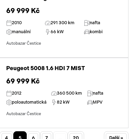
69 999 Kč
2010
291 300 km
nafta
manuální
66 kW
kombi
Autobazar Čestice
Peugeot 5008 1.6 HDI 7 MIST
69 999 Kč
2012
360 500 km
nafta
poloautomatická
82 kW
MPV
Autobazar Čestice
4
5
6
7
…
20
Další »