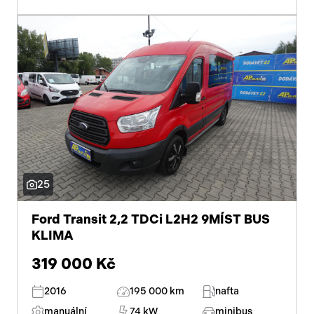
25
Ford Transit 2,2 TDCi L2H2 9MÍST BUS
KLIMA
319 000 Kč
2016
195 000 km
nafta
manuální
74 kW
minibus