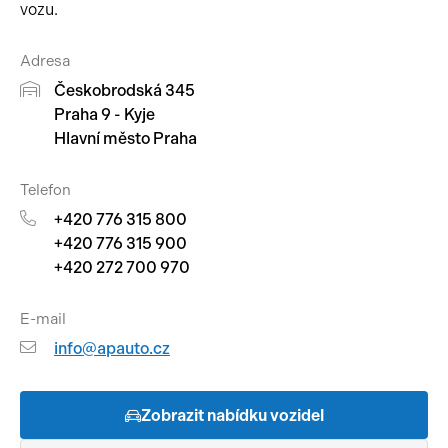
vozu.
Pracovní stroje
Auto a život
Adresa
Náhradní díly
Videa
Českobrodská 345
Praha 9 - Kyje
Příslušenství
Hlavní město Praha
Telefon
+420 776 315 800
+420 776 315 900
+420 272 700 970
E-mail
info@apauto.cz
Zobrazit nabídku vozidel