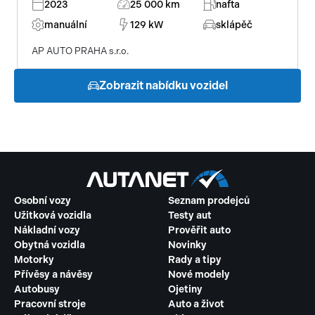
2023
25 000 km
nafta
manuální
129 kW
sklápěč
AP AUTO PRAHA s.r.o.
Zobrazit nabídku vozidel
Osobní vozy
Seznam prodejců
Užitková vozidla
Testy aut
Nákladní vozy
Prověřit auto
Obytná vozidla
Novinky
Motorky
Rady a tipy
Přívěsy a návěsy
Nové modely
Autobusy
Ojetiny
Pracovní stroje
Auto a život