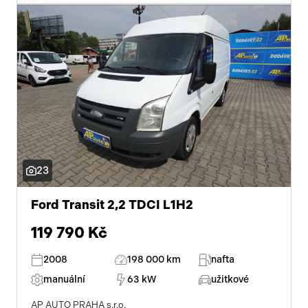
23
Ford Transit 2,2 TDCI L1H2
119 790 Kč
2008
198 000 km
nafta
manuální
63 kW
užitkové
AP AUTO PRAHA s.r.o.