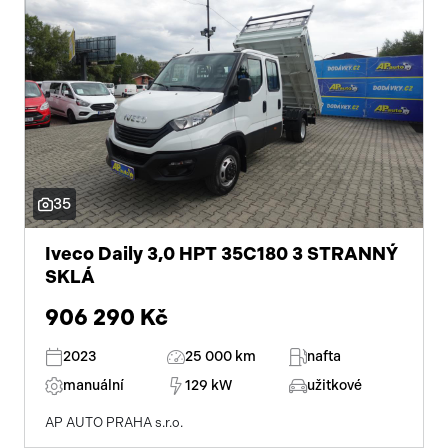
35
Iveco Daily 3,0 HPT 35C180 3 STRANNÝ
SKLÁ
906 290 Kč
2023
25 000 km
nafta
manuální
129 kW
užitkové
AP AUTO PRAHA s.r.o.