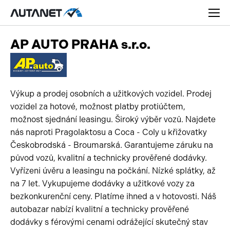
AP AUTO PRAHA s.r.o.
Výkup a prodej osobních a užitkových vozidel. Prodej
Osobní
vozidel za hotové, možnost platby protiúčtem,
Užitková
možnost sjednání leasingu. Široký výběr vozů. Najdete
nás naproti Pragolaktosu a Coca - Coly u křižovatky
Nákladní
Českobrodská - Broumarská. Garantujeme záruku na
původ vozů, kvalitní a technicky prověřené dodávky.
Obytná
Novinky
Vyřízeni úvěru a leasingu na počkání. Nízké splátky, až
Motorky
na 7 let. Vykupujeme dodávky a užitkové vozy za
Rady a tipy
bezkonkurenční ceny. Platíme ihned a v hotovosti. Náš
Přívěsy a návěsy
Nové modely
autobazar nabízí kvalitní a technicky prověřené
dodávky s férovými cenami odrážející skutečný stav
Autobusy
Ojetiny