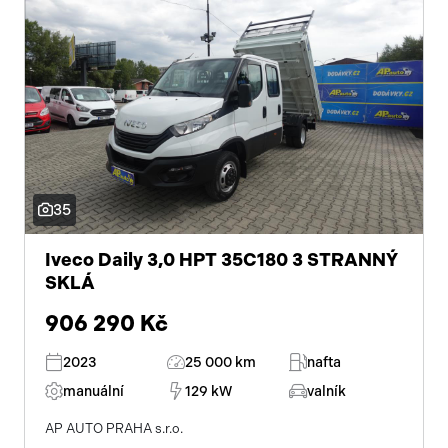
35
Iveco Daily 3,0 HPT 35C180 3 STRANNÝ
SKLÁ
906 290 Kč
2023
25 000 km
nafta
manuální
129 kW
valník
AP AUTO PRAHA s.r.o.