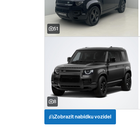
51
8
Zobrazit nabídku vozidel