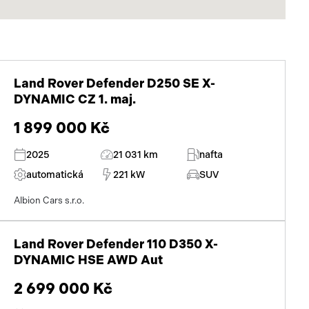
Land Rover Defender D250 SE X-
DYNAMIC CZ 1. maj.
1 899 000 Kč
2025
21 031 km
nafta
automatická
221 kW
SUV
Albion Cars s.r.o.
Land Rover Defender 110 D350 X-
DYNAMIC HSE AWD Aut
2 699 000 Kč