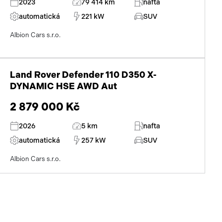
2023
79 414 km
nafta
automatická
221 kW
SUV
Albion Cars s.r.o.
Land Rover Defender 110 D350 X-
DYNAMIC HSE AWD Aut
2 879 000 Kč
2026
5 km
nafta
automatická
257 kW
SUV
Albion Cars s.r.o.