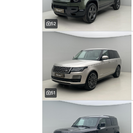
52
51