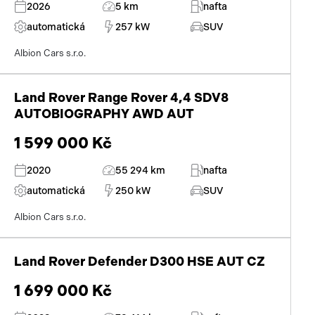
2026
5 km
nafta
automatická
257 kW
SUV
Albion Cars s.r.o.
Land Rover Range Rover 4,4 SDV8
AUTOBIOGRAPHY AWD AUT
1 599 000 Kč
2020
55 294 km
nafta
automatická
250 kW
SUV
Albion Cars s.r.o.
Land Rover Defender D300 HSE AUT CZ
1 699 000 Kč