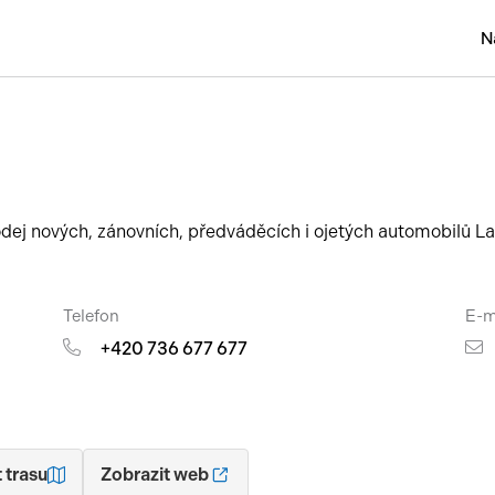
N
Osobní
Užitko
Náklad
dej nových, zánovních, předváděcích i ojetých automobilů L
Obytn
Motork
Telefon
E-m
Přívěs
+420 736 677 677
Autobu
Pracovn
 trasu
Zobrazit web
Náhradn