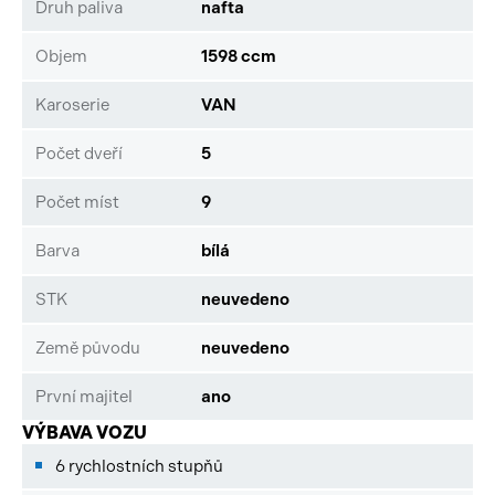
Druh paliva
nafta
Objem
1598 ccm
Karoserie
VAN
Počet dveří
5
Počet míst
9
Barva
bílá
STK
neuvedeno
Země původu
neuvedeno
První majitel
ano
VÝBAVA VOZU
6 rychlostních stupňů