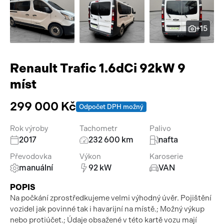
Pracovní stroje
Auto a život
+15
Náhradní díly
Videa
Příslušenství
Renault Trafic 1.6dCi 92kW 9
míst
299 000 Kč
Odpočet DPH možný
Rok výroby
Tachometr
Palivo
2017
232 600 km
nafta
Převodovka
Výkon
Karoserie
manuální
92 kW
VAN
POPIS
Na počkání zprostředkujeme velmi výhodný úvěr. Pojištění
vozidel jak povinné tak i havarijní na místě.; Možný výkup
nebo protiúčet.; Údaje obsažené v této kartě vozu mají