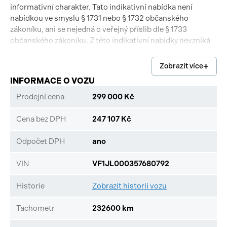
informativní charakter. Tato indikativní nabídka není
nabídkou ve smyslu § 1731 nebo § 1732 občanského
zákoníku, ani se nejedná o veřejný příslib dle § 1733
občanského zákoníku. Z této indikativní nabídky nevzniká
nárok na uzavření smlouvy.;
Zobrazit více
INFORMACE O VOZU
Prodejní cena
299 000 Kč
Cena bez DPH
247 107 Kč
Odpočet DPH
ano
VIN
VF1JL000357680792
Historie
Zobrazit historii vozu
Tachometr
232600 km