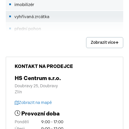
imobilizér
vyhřívaná zrcátka
přední pohon
senzor tlaku v pneumatikách
Zobrazit více
tažné zařízení
4x airbag
KONTAKT NA PRODEJCE
multifunkční volant
HS Centrum s.r.o.
Doubravy 25, Doubravy
nastavitelný volant
Zlín
výškově nastavitelné sedadlo řidiče
Zobrazit na mapě
Provozní doba
mlhovky
Pondělí
9:00 - 17:00
el. zrcátka
Úterý
9:00 - 17:00