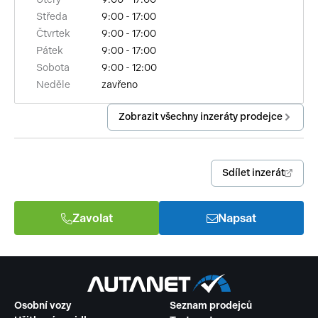
Středa
9:00 - 17:00
el. přední okna
Čtvrtek
9:00 - 17:00
Pátek
9:00 - 17:00
centrál dálkový
Sobota
9:00 - 12:00
Neděle
zavřeno
parkovací senzory zadní
Zobrazit všechny inzeráty prodejce
posilovač řízení
protiprokluzový systém kol (ASR)
Sdílet inzerát
ABS
tempomat
Zavolat
Napsat
Osobní vozy
Seznam prodejců